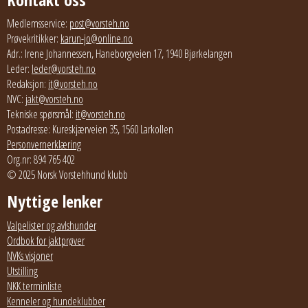
Medlemsservice:
post@vorsteh.no
Prøvekritikker:
karun-jo@online.no
Adr.: Irene Johannessen, Haneborgveien 17, 1940 Bjørkelangen
Leder:
leder@vorsteh.no
Redaksjon:
it@vorsteh.no
NVC:
jakt@vorsteh.no
Tekniske spørsmål:
it@vorsteh.no
Postadresse: Kureskjærveien 35, 1560 Larkollen
Personvernerklæring
Org.nr: 894 765 402
© 2025 Norsk Vorstehhund klubb
Nyttige lenker
Valpelister og avlshunder
Ordbok for jaktprøver
NVKs visjoner
Utstilling
NKK terminliste
Kenneler og hundeklubber