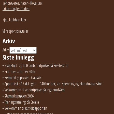
Jaktprøveresultater - Royalura
Frister Fuglehunden
Kjøp klubbartikler
Våre sponsoravtaler
Arkiv
Arkiv
Siste innlegg
Skogsfugl- og fullkombinertprøve på Presteseter
Framnes sommer 2026
Eermiddagsprøver i Gausvik
Apportfest på Eidskogen – 140 hunder, stor spenning og ekte dugnadsånd
Velkommen til apportprøve på Ingelsrudgård
Østmarkaprøven 2026
Treningssamling på Ervalla
Velkommen til Østfoldapporten