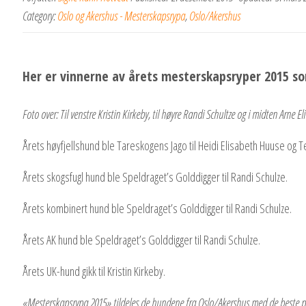
Category:
Oslo og Akershus - Mesterskapsrypa
,
Oslo/Akershus
Her er vinnerne av årets mesterskapsryper 2015 so
Foto over: Til venstre Kristin Kirkeby, til høyre Randi Schultze og i midten Arne El
Årets høyfjellshund ble Tareskogens Jago til Heidi Elisabeth Huuse og T
Årets skogsfugl hund ble Speldraget’s Golddigger til Randi Schulze.
Årets kombinert hund ble Speldraget’s Golddigger til Randi Schulze.
Årets AK hund ble Speldraget’s Golddigger til Randi Schulze.
Årets UK-hund gikk til Kristin Kirkeby.
«Mesterskapsrypa 2015» tildeles de hundene fra Oslo/Akershus med de beste pr