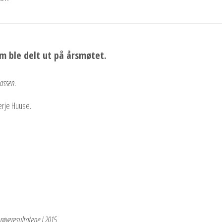
m ble delt ut på årsmøtet.
iassen.
erje Huuse.
øveresultatene i 2015.