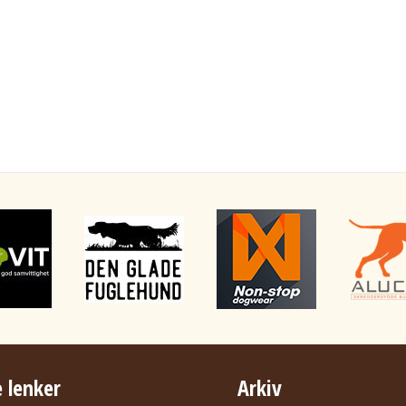
 lenker
Arkiv