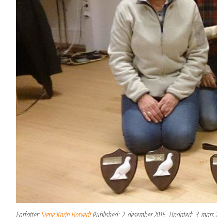
Forfatter:
Signe Karin Hotvedt
Published:
2. desember 2015
Updated:
3. mars 