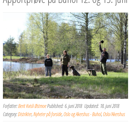
Forfatter:
Berit Kvisli Østmoe
Published:
6. juni 2018
Updated:
18. juni 2018
Category:
Distrikter
,
Nyheter på forside
,
Oslo og Akershus - Buhol
,
Oslo/Akershus