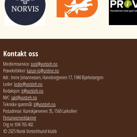
Kontakt oss
Medlemsservice:
post@vorsteh.no
Prøvekritikker:
karun-jo@online.no
Adr.: Irene Johannessen, Haneborgveien 17, 1940 Bjørkelangen
Leder:
leder@vorsteh.no
Redaksjon:
it@vorsteh.no
NVC:
jakt@vorsteh.no
Tekniske spørsmål:
it@vorsteh.no
Postadresse: Kureskjærveien 35, 1560 Larkollen
Personvernerklæring
Org.nr: 894 765 402
© 2025 Norsk Vorstehhund klubb