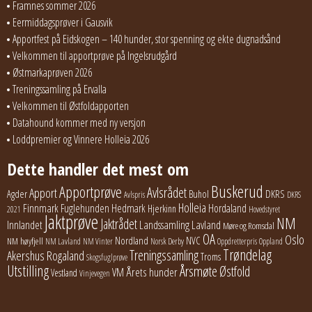
Framnes sommer 2026
Eermiddagsprøver i Gausvik
Apportfest på Eidskogen – 140 hunder, stor spenning og ekte dugnadsånd
Velkommen til apportprøve på Ingelsrudgård
Østmarkaprøven 2026
Treningssamling på Ervalla
Velkommen til Østfoldapporten
Datahound kommer med ny versjon
Loddpremier og Vinnere Holleia 2026
Dette handler det mest om
Buskerud
Apportprøve
Avlsrådet
Apport
Buhol
DKRS
Agder
Avlspris
DKRS
Holleia
Finnmark
Fuglehunden
Hedmark
Hordaland
Hjerkinn
2021
Hovedstyret
Jaktprøve
NM
Jaktrådet
Lavland
Innlandet
Landssamling
Møre og Romsdal
OA
Oslo
Nordland
NVC
NM høyfjell
NM Lavland
NM Vinter
Norsk Derby
Oppdretterpris
Oppland
Trøndelag
Treningssamling
Akershus
Rogaland
Troms
Skogsfuglprøve
Utstilling
Årsmøte
Østfold
Årets hunder
VM
Vestland
Vinjevegen