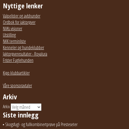
Nyttige lenker
Valpelister og avlshunder
Ordbok for jaktprøver
NVKs visjoner
Utstilling
NKK terminliste
Kenneler og hundeklubber
Jaktprøveresultater - Royalura
Frister Fuglehunden
Kjøp klubbartikler
Våre sponsoravtaler
Arkiv
Arkiv
Siste innlegg
Skogsfugl- og fullkombinertprøve på Presteseter