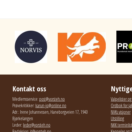
Kontakt oss
Nyttige
Medlemsservice:
post@vorsteh.no
Valpelister o
Prøvekritikker:
karun-jo@online.no
Ordbok for ja
Adr.: Irene Johannessen, Haneborgveien 17, 1940
NVKs visjoner
Bjørkelangen
Utstilling
Leder:
leder@vorsteh.no
NKK terminlis
Redaksjon:
it@vorsteh.no
Kenneler og 