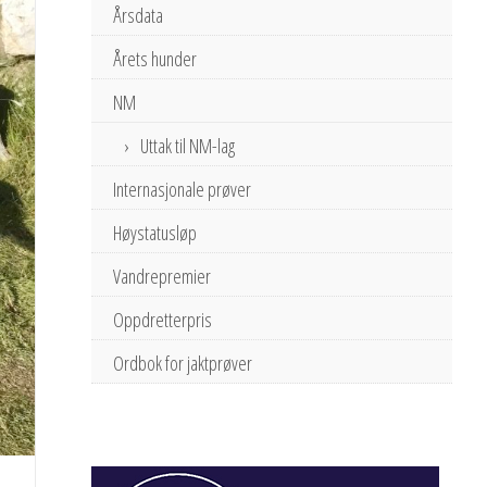
Årsdata
Årets hunder
NM
Uttak til NM-lag
Internasjonale prøver
Høystatusløp
Vandrepremier
Oppdretterpris
Ordbok for jaktprøver