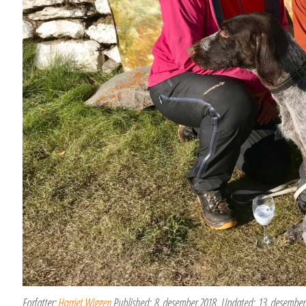
Forfatter:
Harriet Wiggen
Published:
8. desember 2018
Updated:
13. desember