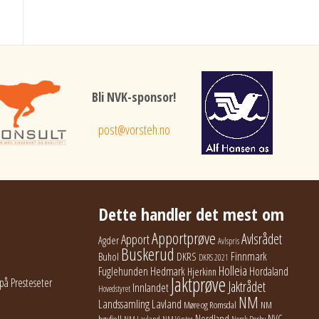
Bli NVK-sponsor!
post@vorsteh.no
Dette handler det mest om
Apportprøve
Avlsrådet
Apport
Agder
Avlspris
Buskerud
Finnmark
Buhol
DKRS
DKRS 2021
Holleia
Fuglehunden
Hedmark
Hordaland
Hjerkinn
Jaktprøve
på Presteseter
Jaktrådet
Innlandet
Hovedstyret
NM
Lavland
Landssamling
Møre og Romsdal
NM
Nordland
NVC
høyfjell