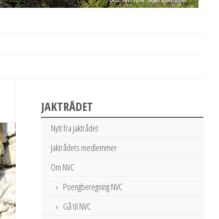
JAKTRÅDET
Nytt fra Jaktrådet
Jaktrådets medlemmer
Om NVC
Poengberegning NVC
Gå til NVC