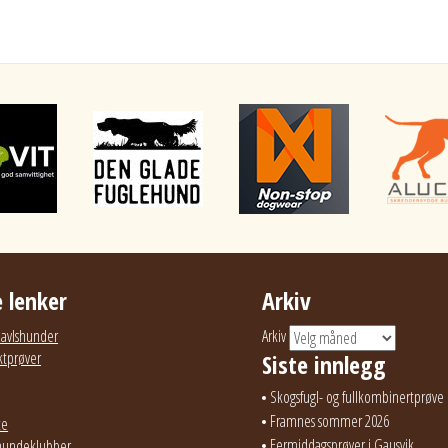
 lenker
Arkiv
g avlshunder
Arkiv
ktprøver
Siste innlegg
Skogsfugl- og fullkombinertprøve 
Framnes sommer 2026
te
Eermiddagsprøver i Gausvik
hundeklubber