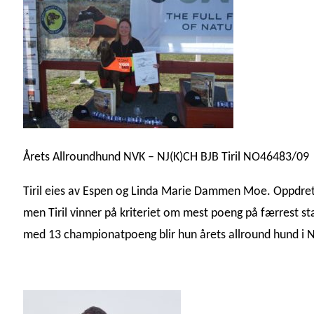
Årets Allroundhund NVK – NJ(K)CH BJB Tiril NO46483/09
Tiril eies av Espen og Linda Marie Dammen Moe. Oppdretter
men Tiril vinner på kriteriet om mest poeng på færrest sta
med 13 championatpoeng blir hun årets allround hund i 