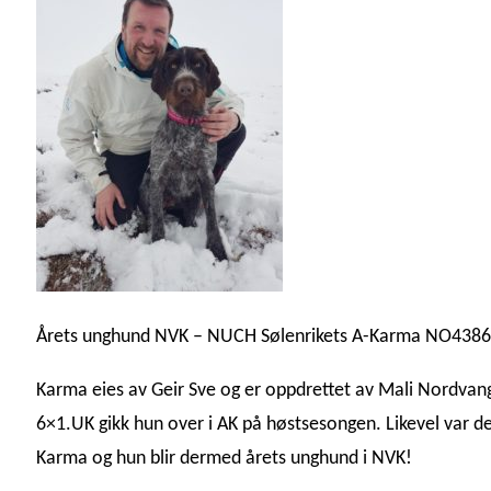
Årets unghund NVK – NUCH Sølenrikets A-Karma NO438
Karma eies av Geir Sve og er oppdrettet av Mali Nordvang
6×1.UK gikk hun over i AK på høstsesongen. Likevel var 
Karma og hun blir dermed årets unghund i NVK!