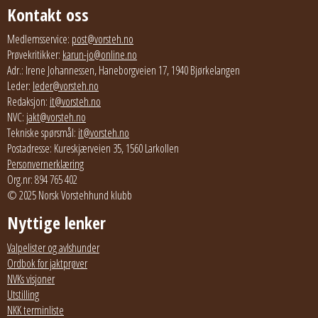
Kontakt oss
Medlemsservice:
post@vorsteh.no
Prøvekritikker:
karun-jo@online.no
Adr.: Irene Johannessen, Haneborgveien 17, 1940 Bjørkelangen
Leder:
leder@vorsteh.no
Redaksjon:
it@vorsteh.no
NVC:
jakt@vorsteh.no
Tekniske spørsmål:
it@vorsteh.no
Postadresse: Kureskjærveien 35, 1560 Larkollen
Personvernerklæring
Org.nr: 894 765 402
© 2025 Norsk Vorstehhund klubb
Nyttige lenker
Valpelister og avlshunder
Ordbok for jaktprøver
NVKs visjoner
Utstilling
NKK terminliste