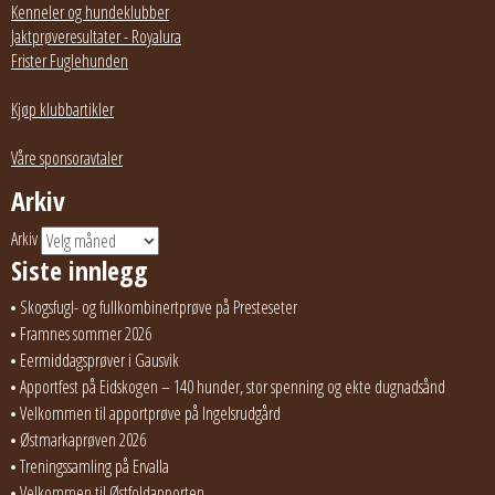
Kenneler og hundeklubber
Jaktprøveresultater - Royalura
Frister Fuglehunden
Kjøp klubbartikler
Våre sponsoravtaler
Arkiv
Arkiv
Siste innlegg
Skogsfugl- og fullkombinertprøve på Presteseter
Framnes sommer 2026
Eermiddagsprøver i Gausvik
Apportfest på Eidskogen – 140 hunder, stor spenning og ekte dugnadsånd
Velkommen til apportprøve på Ingelsrudgård
Østmarkaprøven 2026
Treningssamling på Ervalla
Velkommen til Østfoldapporten