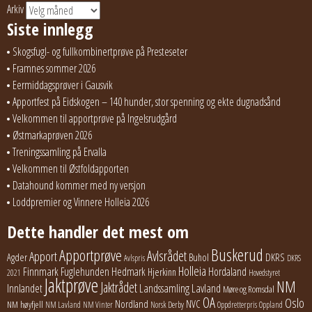
Arkiv
Siste innlegg
Skogsfugl- og fullkombinertprøve på Presteseter
Framnes sommer 2026
Eermiddagsprøver i Gausvik
Apportfest på Eidskogen – 140 hunder, stor spenning og ekte dugnadsånd
Velkommen til apportprøve på Ingelsrudgård
Østmarkaprøven 2026
Treningssamling på Ervalla
Velkommen til Østfoldapporten
Datahound kommer med ny versjon
Loddpremier og Vinnere Holleia 2026
Dette handler det mest om
Buskerud
Apportprøve
Avlsrådet
Apport
Buhol
DKRS
Agder
Avlspris
DKRS
Holleia
Finnmark
Fuglehunden
Hedmark
Hordaland
Hjerkinn
2021
Hovedstyret
Jaktprøve
NM
Jaktrådet
Lavland
Innlandet
Landssamling
Møre og Romsdal
OA
Oslo
Nordland
NVC
NM høyfjell
NM Lavland
NM Vinter
Norsk Derby
Oppdretterpris
Oppland