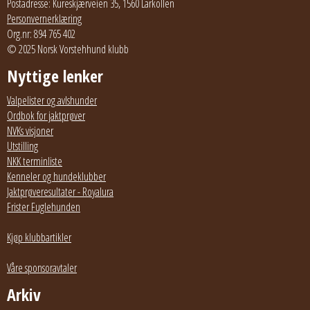
Postadresse: Kureskjærveien 35, 1560 Larkollen
Personvernerklæring
Org.nr: 894 765 402
© 2025 Norsk Vorstehhund klubb
Nyttige lenker
Valpelister og avlshunder
Ordbok for jaktprøver
NVKs visjoner
Utstilling
NKK terminliste
Kenneler og hundeklubber
Jaktprøveresultater - Royalura
Frister Fuglehunden
Kjøp klubbartikler
Våre sponsoravtaler
Arkiv