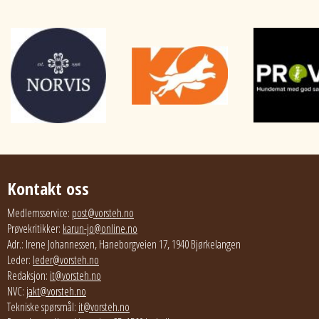
Kontakt oss
Medlemsservice:
post@vorsteh.no
Prøvekritikker:
karun-jo@online.no
Adr.: Irene Johannessen, Haneborgveien 17, 1940 Bjørkelangen
Leder:
leder@vorsteh.no
Redaksjon:
it@vorsteh.no
NVC:
jakt@vorsteh.no
Tekniske spørsmål:
it@vorsteh.no