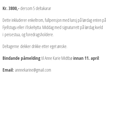
Kr. 3800,-
dersom 5 deltakarar
Dette inkluderer enkeltrom, fullpensjon med lunsj på lørdag enten på
Fjellstugu eller i fiskehytta. Middag med signaturrett på lørdag kveld
i peisestua, og foredragsholdere.
Deltagerne dekker drikke etter eget ønske.
Bindande påmelding
til Anne Karie Midtbø
innan 11. april
:
Email:
annnekarine@gmail.com