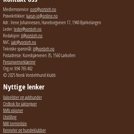
Medlemsservice:
post@vorsteh.no
Prøvekritikker:
karun-jo@online.no
Adr.: Irene Johannessen, Haneborgveien 17, 1940 Bjørkelangen
Leder:
leder@vorsteh.no
Redaksjon:
it@vorsteh.no
NVC:
jakt@vorsteh.no
Tekniske spørsmål:
it@vorsteh.no
Postadresse: Kureskjærveien 35, 1560 Larkollen
Personvernerklæring
Org.nr: 894 765 402
© 2025 Norsk Vorstehhund klubb
Nyttige lenker
Valpelister og avlshunder
Ordbok for jaktprøver
NVKs visjoner
Utstilling
NKK terminliste
Kenneler og hundeklubber