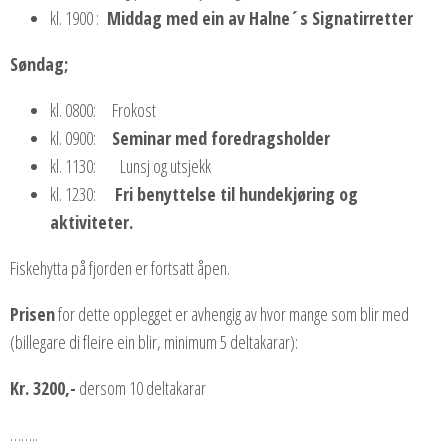
kl. 1900 :
Middag med ein av Halne´s Signatirretter
Søndag;
kl. 0800: Frokost
kl. 0900:
Seminar med foredragsholder
kl. 1130: Lunsj og utsjekk
kl. 1230:
Fri benyttelse til hundekjøring og
aktiviteter.
Fiskehytta på fjorden er fortsatt åpen.
Prisen
for dette opplegget er avhengig av hvor mange som blir med
(billegare di fleire ein blir, minimum 5 deltakarar):
Kr. 3200,-
dersom 10 deltakarar
……..