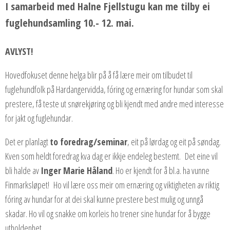
I samarbeid med Halne Fjellstugu kan me tilby ei
fuglehundsamling 10.- 12. mai.
AVLYST!
Hovedfokuset denne helga blir på å få lære meir om tilbudet til
fuglehundfolk på Hardangervidda, fóring og ernæring for hundar som skal
prestere, få teste ut snørekjøring og bli kjendt med andre med interesse
for jakt og fuglehundar.
Det er planlagt
to foredrag/seminar
, eit på lørdag og eit på søndag.
Kven som heldt foredrag kva dag er ikkje endeleg bestemt. Det eine vil
bli halde av
Inger Marie Håland
. Ho er kjendt for å bl.a. ha vunne
Finmarksløpet! Ho vil lære oss meir om ernæring og viktigheten av riktig
fóring av hundar for at dei skal kunne prestere best mulig og unngå
skadar. Ho vil og snakke om korleis ho trener sine hundar for å bygge
utholdenhet.