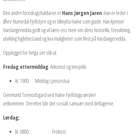
Den andre foredragshaldaren er
Hans Jørgen Jaren
. Han er leder i
Øvre Numedal Fjellstyre og er tilknytta Halne som guide. Han kjenner
Hardangervidda godt og vil lære oss meir om dens historikk, forvaltning,
utvikling fuglebestand og kva muligheter som finst på Hardangervidda.
Opplegget for helga ser slik ut:
Fredag ettermiddag
: Ankomst og innsjekk.
kl. 1900: Middag i peisestua
Geirmund Tormodsgard ved Halne Fjellstugu ønsker
velkommen. Deretter blir det sosialt samvær med deltagerne.
Lørdag;
kl. 0800 : Frokost