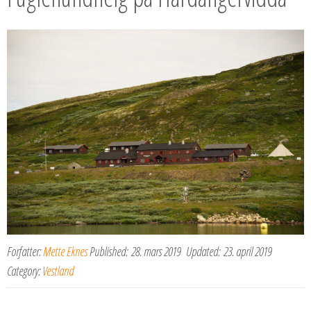
Forfatter:
Mette Eknes
Published:
28. mars 2019
Updated:
23. april 2019
Category:
Vestland