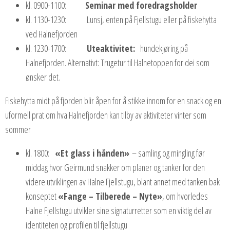
kl. 0900-1100:
Seminar med foredragsholder
kl. 1130-1230: Lunsj, enten på Fjellstugu eller på fiskehytta
ved Halnefjorden
kl. 1230-1700:
Uteaktivitet:
hundekjøring på
Halnefjorden. Alternativt: Trugetur til Halnetoppen for dei som
ønsker det.
Fiskehytta midt på fjorden blir åpen for å stikke innom for en snack og en
uformell prat om hva Halnefjorden kan tilby av aktiviteter vinter som
sommer
kl. 1800:
«Et glass i hånden»
– samling og mingling før
middag hvor Geirmund snakker om planer og tanker for den
videre utviklingen av Halne Fjellstugu, blant annet med tanken bak
konseptet
«Fange – Tilberede – Nyte»
, om hvorledes
Halne Fjellstugu utvikler sine signaturretter som en viktig del av
identiteten og profilen til fjellstugu