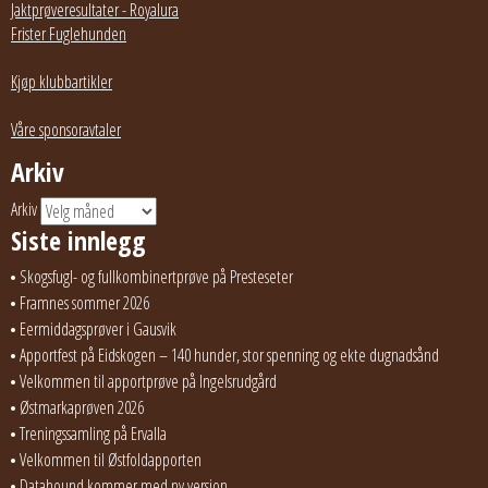
Jaktprøveresultater - Royalura
Frister Fuglehunden
Kjøp klubbartikler
Våre sponsoravtaler
Arkiv
Arkiv
Siste innlegg
Skogsfugl- og fullkombinertprøve på Presteseter
Framnes sommer 2026
Eermiddagsprøver i Gausvik
Apportfest på Eidskogen – 140 hunder, stor spenning og ekte dugnadsånd
Velkommen til apportprøve på Ingelsrudgård
Østmarkaprøven 2026
Treningssamling på Ervalla
Velkommen til Østfoldapporten
Datahound kommer med ny versjon