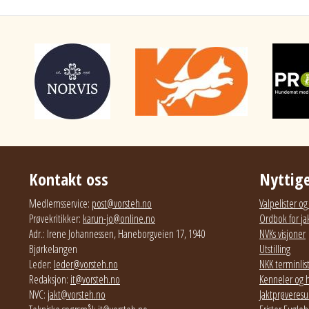
Kontakt oss
Nyttige
Medlemsservice:
post@vorsteh.no
Valpelister o
Prøvekritikker:
karun-jo@online.no
Ordbok for ja
Adr.: Irene Johannessen, Haneborgveien 17, 1940
NVKs visjoner
Bjørkelangen
Utstilling
Leder:
leder@vorsteh.no
NKK terminlis
Redaksjon:
it@vorsteh.no
Kenneler og 
NVC:
jakt@vorsteh.no
Jaktprøveresul