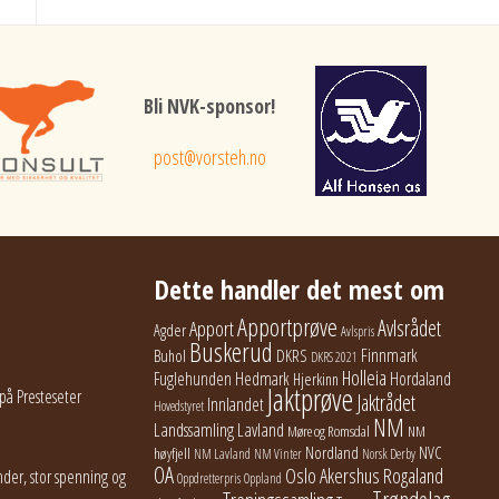
Bli NVK-sponsor!
post@vorsteh.no
Dette handler det mest om
Apportprøve
Avlsrådet
Apport
Agder
Avlspris
Buskerud
Finnmark
Buhol
DKRS
DKRS 2021
Holleia
Fuglehunden
Hedmark
Hordaland
Hjerkinn
Jaktprøve
på Presteseter
Jaktrådet
Innlandet
Hovedstyret
NM
Lavland
Landssamling
Møre og Romsdal
NM
Nordland
NVC
høyfjell
NM Lavland
NM Vinter
Norsk Derby
OA
Oslo Akershus
Rogaland
der, stor spenning og
Oppdretterpris
Oppland