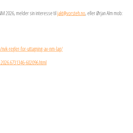
NM 2026, melder sin interesse til
jakt@vorsteh.no
, eller Ørjan Alm mob:
/nvk-regler-for-uttagning-av-nm-lag/
r-2026.6731346-602096.html