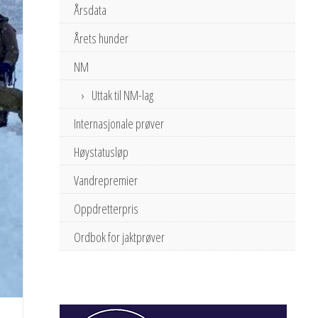
Årsdata
Årets hunder
NM
Uttak til NM-lag
Internasjonale prøver
Høystatusløp
Vandrepremier
Oppdretterpris
Ordbok for jaktprøver