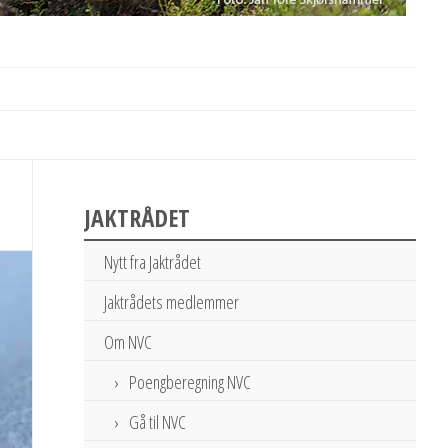
JAKTRÅDET
Nytt fra Jaktrådet
Jaktrådets medlemmer
Om NVC
Poengberegning NVC
Gå til NVC