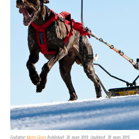
Forfatter:
Mette Eknes
Published:
20. mars 2019
Updated:
28. mars 2019