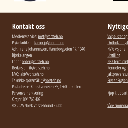
Kontakt oss
Nyttige
Medlemsservice:
post@vorsteh.no
Valpelister o
Prøvekritikker:
karun-jo@online.no
Ordbok for ja
Adr.: Irene Johannessen, Haneborgveien 17, 1940
NVKs visjoner
Bjørkelangen
Utstilling
Leder:
leder@vorsteh.no
NKK terminlis
Redaksjon:
it@vorsteh.no
Kenneler og 
NVC:
jakt@vorsteh.no
Jaktprøveresul
Tekniske spørsmål:
it@vorsteh.no
Frister Fugl
Postadresse: Kureskjærveien 35, 1560 Larkollen
Personvernerklæring
Kjøp klubbart
Org.nr: 894 765 402
© 2025 Norsk Vorstehhund klubb
Våre sponsora