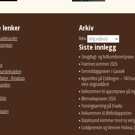
 lenker
Arkiv
g avlshunder
Arkiv
ktprøver
Siste innlegg
Skogsfugl- og fullkombinertprøve 
Framnes sommer 2026
te
Eermiddagsprøver i Gausvik
hundeklubber
tater - Royalura
Apportfest på Eidskogen – 140 hun
ekte dugnadsånd
ehunden
Velkommen til apportprøve på In
ikler
Østmarkaprøven 2026
Treningssamling på Ervalla
vtaler
Velkommen til Østfoldapporten
Datahound kommer med ny vers
Loddpremier og Vinnere Holleia 