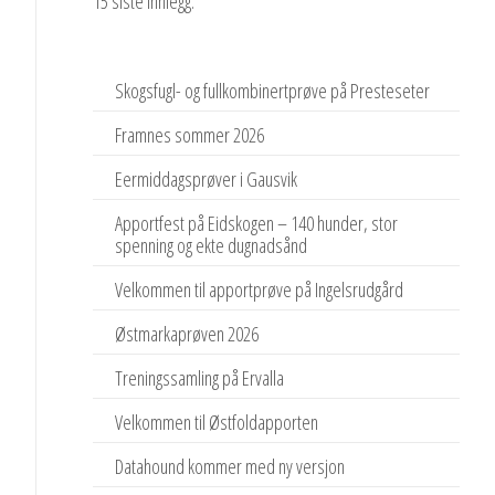
15 siste innlegg:
Skogsfugl- og fullkombinertprøve på Presteseter
Framnes sommer 2026
Eermiddagsprøver i Gausvik
Apportfest på Eidskogen – 140 hunder, stor
spenning og ekte dugnadsånd
Velkommen til apportprøve på Ingelsrudgård
Østmarkaprøven 2026
Treningssamling på Ervalla
Velkommen til Østfoldapporten
Datahound kommer med ny versjon