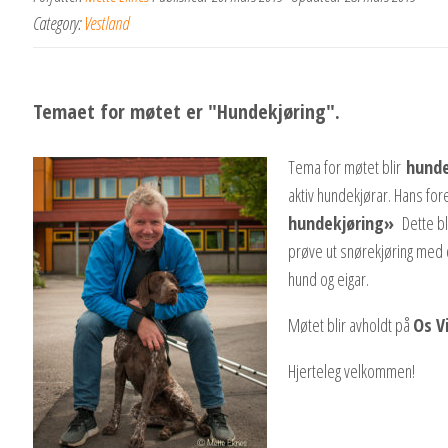
Category:
Vestland
Temaet for møtet er "Hundekjøring".
Tema for møtet blir
hunde
aktiv hundekjørar. Hans fore
hundekjøring»
Dette bli
prøve ut snørekjøring med d
hund og eigar.
Møtet blir avholdt på
Os V
Hjerteleg velkommen!