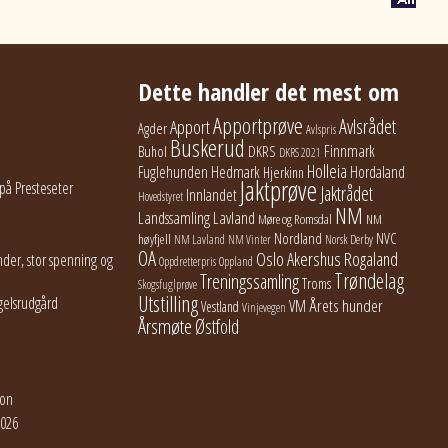
Dette handler det mest om
Apportprøve
Avlsrådet
Apport
Agder
Avlspris
Buskerud
Finnmark
Buhol
DKRS
DKRS 2021
Holleia
Fuglehunden
Hedmark
Hordaland
Hjerkinn
Jaktprøve
på Presteseter
Jaktrådet
Innlandet
Hovedstyret
NM
Lavland
Landssamling
Møre og Romsdal
NM
Nordland
NVC
høyfjell
NM Lavland
NM Vinter
Norsk Derby
OA
Oslo Akershus
Rogaland
der, stor spenning og
Oppdretterpris
Oppland
Trøndelag
Treningssamling
Troms
Skogsfuglprøve
Utstilling
gelsrudgård
Årets hunder
VM
Vestland
Vinjevegen
Årsmøte
Østfold
jon
2026