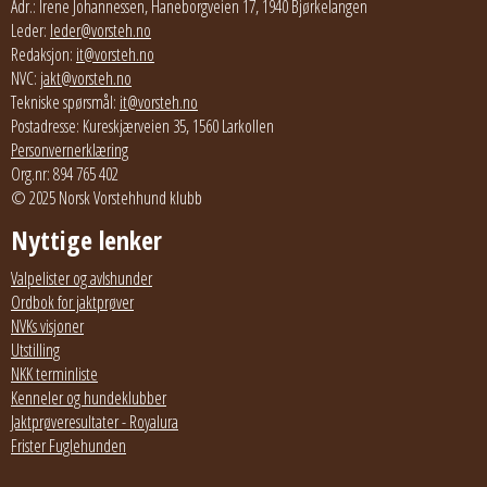
Adr.: Irene Johannessen, Haneborgveien 17, 1940 Bjørkelangen
Leder:
leder@vorsteh.no
Redaksjon:
it@vorsteh.no
NVC:
jakt@vorsteh.no
Tekniske spørsmål:
it@vorsteh.no
Postadresse: Kureskjærveien 35, 1560 Larkollen
Personvernerklæring
Org.nr: 894 765 402
© 2025 Norsk Vorstehhund klubb
Nyttige lenker
Valpelister og avlshunder
Ordbok for jaktprøver
NVKs visjoner
Utstilling
NKK terminliste
Kenneler og hundeklubber
Jaktprøveresultater - Royalura
Frister Fuglehunden