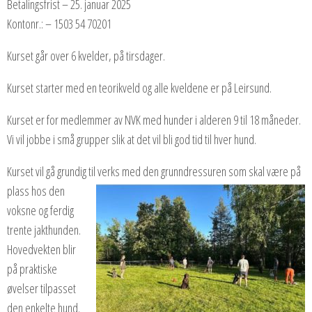
Betalingsfrist – 25. januar 2025
Kontonr.: – 1503 54 70201
Kurset går over 6 kvelder, på tirsdager.
Kurset starter med en teorikveld og alle kveldene er på Leirsund.
Kurset er for medlemmer av NVK med hunder i alderen 9 til 18 måneder.
Vi vil jobbe i små grupper slik at det vil bli god tid til hver hund.
Kurset vil gå grundig til verks med den
grunndressuren som skal være på
plass hos den
voksne og ferdig
trente jakthunden.
Hovedvekten blir
på praktiske
øvelser tilpasset
den enkelte hund.