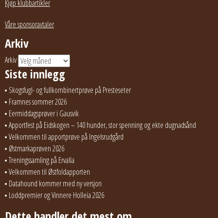
Kjøp klubbartikler
Våre sponsoravtaler
Arkiv
Arkiv
Siste innlegg
Skogsfugl- og fullkombinertprøve på Presteseter
Framnes sommer 2026
Eermiddagsprøver i Gausvik
Apportfest på Eidskogen – 140 hunder, stor spenning og ekte dugnadsånd
Velkommen til apportprøve på Ingelsrudgård
Østmarkaprøven 2026
Treningssamling på Ervalla
Velkommen til Østfoldapporten
Datahound kommer med ny versjon
Loddpremier og Vinnere Holleia 2026
Dette handler det mest om