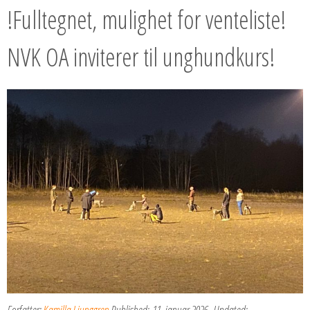
!Fulltegnet, mulighet for venteliste!
NVK OA inviterer til unghundkurs!
Forfatter:
Kamilla Ljunggren
Published:
11. januar 2026
Updated: