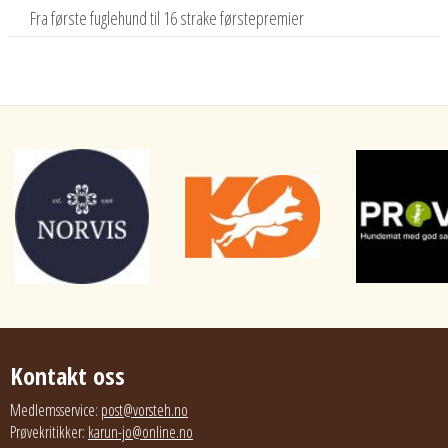
Fra første fuglehund til 16 strake førstepremier
Kontakt oss
Medlemsservice:
post@vorsteh.no
Prøvekritikker:
karun-jo@online.no