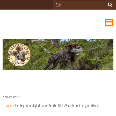
You are here:
Home
!Fulltegnet, mulighet for venteliste! NVK OA inviterer til unghundkurs!