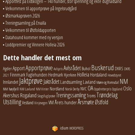
Apportfest på Eidskogen – 140 hunder, stor spenning og ekte dugnadsånd
Velkommen til apportprøve på Ingelsrudgård
Østmarkaprøven 2026
Treningssamling på Ervalla
Velkommen til Østfoldapporten
Datahound kommer med ny versjon
Loddpremier og Vinnere Holleia 2026
Dette handler det mest om
Buskerud
Apportprøve
Avlsrådet
Apport
Buhol
DKRS
Agder
Avlspris
DKRS
Holleia
Finnmark
Fuglehunden
Hedmark
Hordaland
Hjerkinn
2021
Hovedstyret
Jaktprøve
NM
Jaktrådet
Lavland
Innlandet
Landssamling
Møre og Romsdal
OA
Oslo
Nordland
NVC
NM høyfjell
NM Lavland
NM Vinter
Norsk Derby
Oppdretterpris
Oppland
Trøndelag
Treningssamling
Akershus
Rogaland
Troms
Skogsfuglprøve
Utstilling
Årsmøte
Østfold
Årets hunder
VM
Vestland
Vinjevegen
idium
WORDPRESS