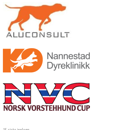
15 siste innlegg: