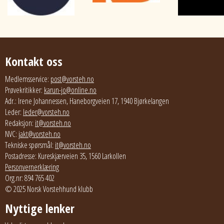
Kontakt oss
Medlemsservice:
post@vorsteh.no
Prøvekritikker:
karun-jo@online.no
Adr.: Irene Johannessen, Haneborgveien 17, 1940 Bjørkelangen
Leder:
leder@vorsteh.no
Redaksjon:
it@vorsteh.no
NVC:
jakt@vorsteh.no
Tekniske spørsmål:
it@vorsteh.no
Postadresse: Kureskjærveien 35, 1560 Larkollen
Personvernerklæring
Org.nr: 894 765 402
© 2025 Norsk Vorstehhund klubb
Nyttige lenker