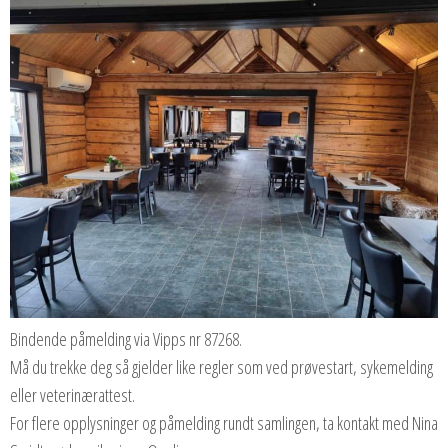
Bindende påmelding via Vipps nr 87268.
Må du trekke deg så gjelder like regler som ved prøvestart, sykemelding
eller veterinærattest.
For flere opplysninger og påmelding rundt samlingen, ta kontakt med Nina