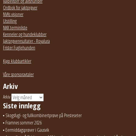
Valpelister og avlshunder
Ordbok for jaktprøver
NVKs visjoner
Utstilling
NKK terminliste
Kenneler og hundeklubber
Jaktprøveresultater - Royalura
Frister Fuglehunden
Kjøp klubbartikler
Våre sponsoravtaler
Arkiv
Arkiv
Siste innlegg
Skogsfugl- og fullkombinertprøve på Presteseter
Framnes sommer 2026
Eermiddagsprøver i Gausvik