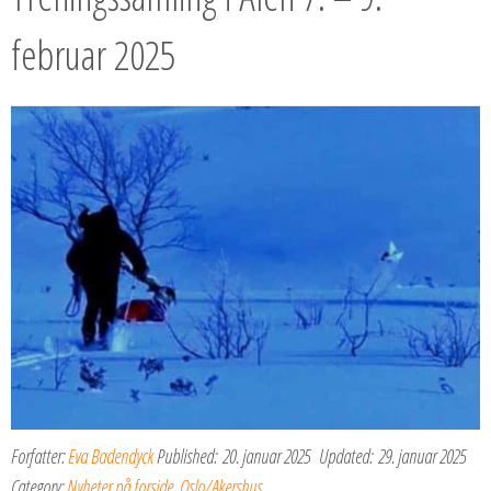
februar 2025
Forfatter:
Eva Badendyck
Published:
20. januar 2025
Updated:
29. januar 2025
Category:
Nyheter på forside
,
Oslo/Akershus