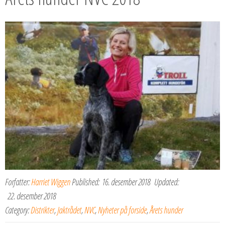
Forfatter:
Harriet Wiggen
Published:
16. desember 2018
Updated:
22. desember 2018
Category:
Distrikter
,
Jaktrådet
,
NVC
,
Nyheter på forside
,
Årets hunder