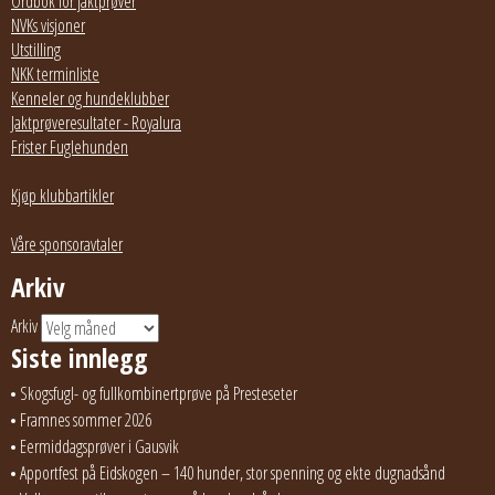
Ordbok for jaktprøver
NVKs visjoner
Utstilling
NKK terminliste
Kenneler og hundeklubber
Jaktprøveresultater - Royalura
Frister Fuglehunden
Kjøp klubbartikler
Våre sponsoravtaler
Arkiv
Arkiv
Siste innlegg
Skogsfugl- og fullkombinertprøve på Presteseter
Framnes sommer 2026
Eermiddagsprøver i Gausvik
Apportfest på Eidskogen – 140 hunder, stor spenning og ekte dugnadsånd