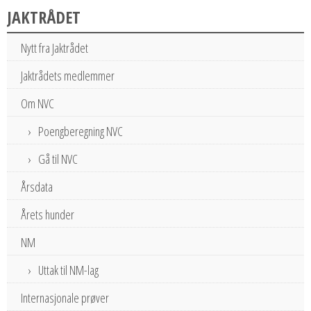
JAKTRÅDET
Nytt fra Jaktrådet
Jaktrådets medlemmer
Om NVC
Poengberegning NVC
Gå til NVC
Årsdata
Årets hunder
NM
Uttak til NM-lag
Internasjonale prøver