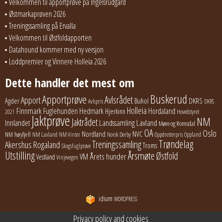
Velkommen til apportprøve på Ingelsrudgård
Østmarkaprøven 2026
Treningssamling på Ervalla
Velkommen til Østfoldapporten
Datahound kommer med ny versjon
Loddpremier og Vinnere Holleia 2026
Dette handler det mest om
Buskerud
Apportprøve
Avlsrådet
Apport
Buhol
DKRS
Agder
Avlspris
DKRS
Holleia
Finnmark
Fuglehunden
Hedmark
Hordaland
Hjerkinn
2021
Hovedstyret
Jaktprøve
NM
Jaktrådet
Lavland
Innlandet
Landssamling
Møre og Romsdal
OA
Oslo
Nordland
NVC
NM høyfjell
NM Lavland
NM Vinter
Norsk Derby
Oppdretterpris
Oppland
Trøndelag
Treningssamling
Akershus
Rogaland
Troms
Skogsfuglprøve
Utstilling
Årsmøte
Østfold
Årets hunder
VM
Vestland
Vinjevegen
idium
WORDPRESS
Privacy policy and cookies