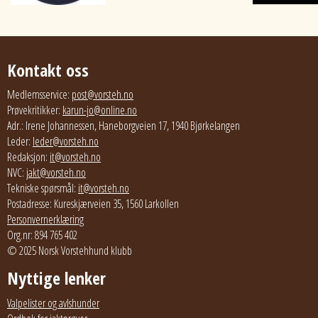
Kontakt oss
Medlemsservice:
post@vorsteh.no
Prøvekritikker:
karun-jo@online.no
Adr.: Irene Johannessen, Haneborgveien 17, 1940 Bjørkelangen
Leder:
leder@vorsteh.no
Redaksjon:
it@vorsteh.no
NVC:
jakt@vorsteh.no
Tekniske spørsmål:
it@vorsteh.no
Postadresse: Kureskjærveien 35, 1560 Larkollen
Personvernerklæring
Org.nr: 894 765 402
© 2025 Norsk Vorstehhund klubb
Nyttige lenker
Valpelister og avlshunder