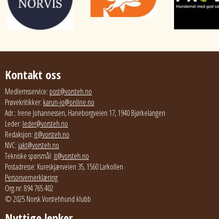
Kontakt oss
Medlemsservice:
post@vorsteh.no
Prøvekritikker:
karun-jo@online.no
Adr.: Irene Johannessen, Haneborgveien 17, 1940 Bjørkelangen
Leder:
leder@vorsteh.no
Redaksjon:
it@vorsteh.no
NVC:
jakt@vorsteh.no
Tekniske spørsmål:
it@vorsteh.no
Postadresse: Kureskjærveien 35, 1560 Larkollen
Personvernerklæring
Org.nr: 894 765 402
© 2025 Norsk Vorstehhund klubb
Nyttige lenker