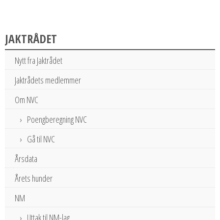
JAKTRÅDET
Nytt fra Jaktrådet
Jaktrådets medlemmer
Om NVC
Poengberegning NVC
Gå til NVC
Årsdata
Årets hunder
NM
Uttak til NM-lag