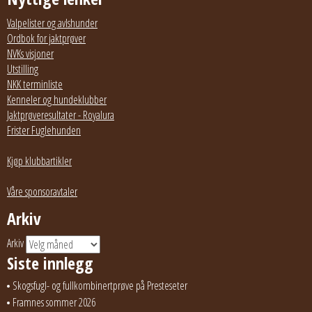
Valpelister og avlshunder
Ordbok for jaktprøver
NVKs visjoner
Utstilling
NKK terminliste
Kenneler og hundeklubber
Jaktprøveresultater - Royalura
Frister Fuglehunden
Kjøp klubbartikler
Våre sponsoravtaler
Arkiv
Arkiv
Siste innlegg
Skogsfugl- og fullkombinertprøve på Presteseter
Framnes sommer 2026