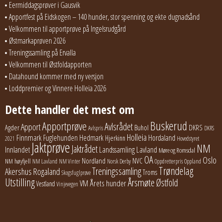
Eermiddagsprøver i Gausvik
Apportfest på Eidskogen – 140 hunder, stor spenning og ekte dugnadsånd
Velkommen til apportprøve på Ingelsrudgård
Østmarkaprøven 2026
Treningssamling på Ervalla
Velkommen til Østfoldapporten
Datahound kommer med ny versjon
Loddpremier og Vinnere Holleia 2026
Dette handler det mest om
Buskerud
Apportprøve
Avlsrådet
Apport
Buhol
DKRS
Agder
Avlspris
DKRS
Holleia
Finnmark
Fuglehunden
Hedmark
Hordaland
Hjerkinn
2021
Hovedstyret
Jaktprøve
NM
Jaktrådet
Lavland
Innlandet
Landssamling
Møre og Romsdal
OA
Oslo
Nordland
NVC
NM høyfjell
NM Lavland
NM Vinter
Norsk Derby
Oppdretterpris
Oppland
Trøndelag
Treningssamling
Akershus
Rogaland
Troms
Skogsfuglprøve
Utstilling
Årsmøte
Østfold
Årets hunder
VM
Vestland
Vinjevegen