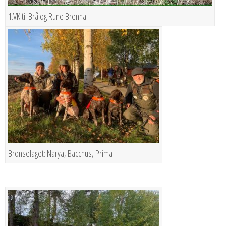
1.VK til Brå og Rune Brenna
Bronselaget: Narya, Bacchus, Prima