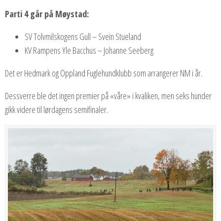
Parti 4 går på Møystad:
SV Tolvmilskogens Gull – Svein Stueland
KV Rampens Yle Bacchus – Johanne Seeberg
Det er Hedmark og Oppland Fuglehundklubb som arrangerer NM i år.
Dessverre ble det ingen premier på «våre» i kvaliken, men seks hunder
gikk videre til lørdagens semifinaler.