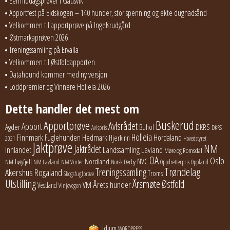
Eermiddagsprøver i Gausvik
Apportfest på Eidskogen – 140 hunder, stor spenning og ekte dugnadsånd
Velkommen til apportprøve på Ingelsrudgård
Østmarkaprøven 2026
Treningssamling på Ervalla
Velkommen til Østfoldapporten
Datahound kommer med ny versjon
Loddpremier og Vinnere Holleia 2026
Dette handler det mest om
Buskerud
Apportprøve
Avlsrådet
Apport
Buhol
DKRS
Agder
Avlspris
DKRS
Holleia
Finnmark
Fuglehunden
Hedmark
Hordaland
Hjerkinn
2021
Hovedstyret
Jaktprøve
NM
Jaktrådet
Lavland
Innlandet
Landssamling
Møre og Romsdal
OA
Oslo
Nordland
NVC
NM høyfjell
NM Lavland
NM Vinter
Norsk Derby
Oppdretterpris
Oppland
Trøndelag
Treningssamling
Akershus
Rogaland
Troms
Skogsfuglprøve
Utstilling
Årsmøte
Østfold
Årets hunder
VM
Vestland
Vinjevegen
idium
WORDPRESS