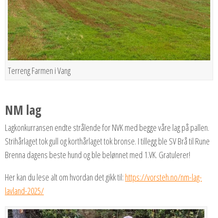
Terreng Farmen i Vang
NM lag
Lagkonkurransen endte strålende for NVK med begge våre lag på pallen.
Strihårlaget tok gull og korthårlaget tok bronse. I tillegg ble SV Brå til Rune
Brenna dagens beste hund og ble belønnet med 1.VK. Gratulerer!
Her kan du lese alt om hvordan det gikk til:
https://vorsteh.no/nm-lag-
lavland-2025/