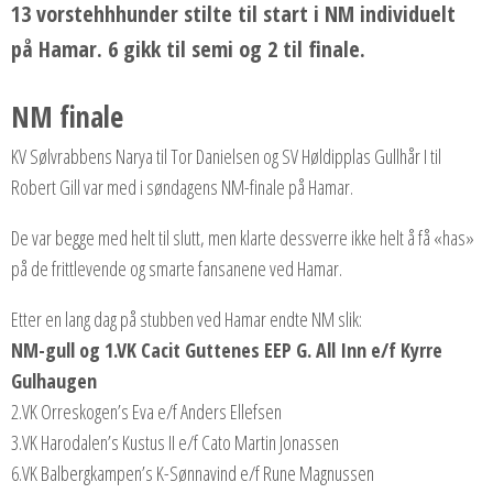
13 vorstehhhunder stilte til start i NM individuelt
på Hamar. 6 gikk til semi og 2 til finale.
NM finale
KV Sølvrabbens Narya til Tor Danielsen og SV Høldipplas Gullhår I til
Robert Gill var med i søndagens NM-finale på Hamar.
De var begge med helt til slutt, men klarte dessverre ikke helt å få «has»
på de frittlevende og smarte fansanene ved Hamar.
Etter en lang dag på stubben ved Hamar endte NM slik:
NM-gull og 1.VK Cacit Guttenes EEP G. All Inn e/f Kyrre
Gulhaugen
2.VK Orreskogen’s Eva e/f Anders Ellefsen
3.VK Harodalen’s Kustus II e/f Cato Martin Jonassen
6.VK Balbergkampen’s K-Sønnavind e/f Rune Magnussen