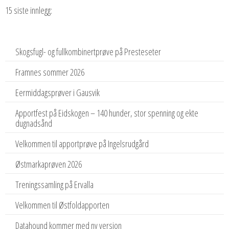
15 siste innlegg:
Skogsfugl- og fullkombinertprøve på Presteseter
Framnes sommer 2026
Eermiddagsprøver i Gausvik
Apportfest på Eidskogen – 140 hunder, stor spenning og ekte
dugnadsånd
Velkommen til apportprøve på Ingelsrudgård
Østmarkaprøven 2026
Treningssamling på Ervalla
Velkommen til Østfoldapporten
Datahound kommer med ny versjon