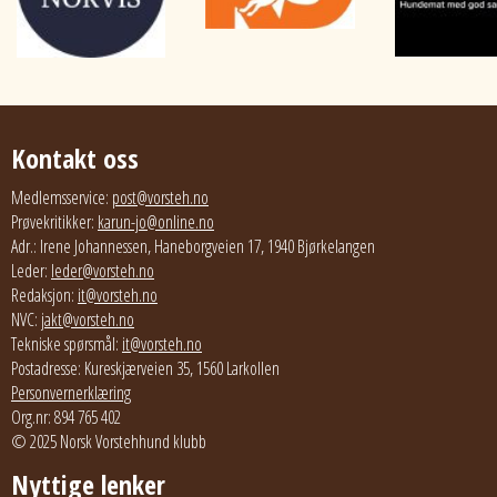
Kontakt oss
Medlemsservice:
post@vorsteh.no
Prøvekritikker:
karun-jo@online.no
Adr.: Irene Johannessen, Haneborgveien 17, 1940 Bjørkelangen
Leder:
leder@vorsteh.no
Redaksjon:
it@vorsteh.no
NVC:
jakt@vorsteh.no
Tekniske spørsmål:
it@vorsteh.no
Postadresse: Kureskjærveien 35, 1560 Larkollen
Personvernerklæring
Org.nr: 894 765 402
© 2025 Norsk Vorstehhund klubb
Nyttige lenker