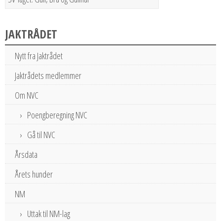
JAKTRÅDET
Nytt fra Jaktrådet
Jaktrådets medlemmer
Om NVC
Poengberegning NVC
Gå til NVC
Årsdata
Årets hunder
NM
Uttak til NM-lag