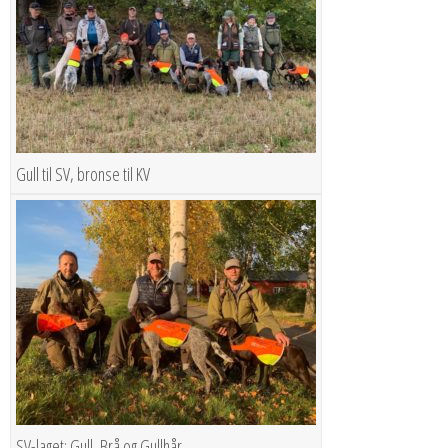
Gull til SV, bronse til KV
SV-laget: Gull, Brå og Gullhår