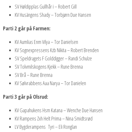
SV Høldipplas Gullhår i – Robert Gill
KV Husängens Shady – Torbjørn Due Hansen
Parti 2 går på Farmen:
KV Aumlias Enm Vilya – Tor Danielsen
KV Sognexpressens Kzb Nikita – Robert Brenden
SV Speldragets F Golddigger – Randi Schulze
SV Tolvmilskogens Kjekk – Rune Brenna
SV Brå – Rune Brenna
KV Sølvrabbens Aaa Narya – Tor Danielen
Parti 3 går på Olsrud:
KV Gapahukens Hsm Katana – Wenche Due Hansen
KV Rampens Zxh Helt Prima – Nina Smidtsrød
LV Bygderampens Tyri – Eli Ronglan