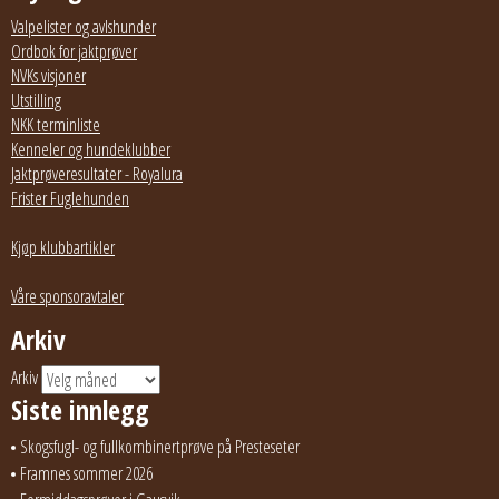
Valpelister og avlshunder
Ordbok for jaktprøver
NVKs visjoner
Utstilling
NKK terminliste
Kenneler og hundeklubber
Jaktprøveresultater - Royalura
Frister Fuglehunden
Kjøp klubbartikler
Våre sponsoravtaler
Arkiv
Arkiv
Siste innlegg
Skogsfugl- og fullkombinertprøve på Presteseter
Framnes sommer 2026