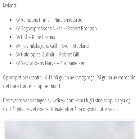
lavland:
KV Rampens Prima – Nina Smidtsrød
KV Sognexpressens Nikita – Robert Brenden
SV Brå – Rune Brenna
SV Tolvmilskogens Gull – Svein Stueland
SV Høldipplas Gullhår – Robert Gill
KV Sølvrabbens Narya – Tor Danielsen
Oppropet ble utsatt til kl 11 på grunn av kraftig regn. På grunn av været ble
det bare kjørt ét slipp per hund.
Dessverre var det ingen av «våre» som kom i fugl i sine slipp. Narya og
Gullhår gikk likevel videre til finale etter å ha oppvist flotte søk.