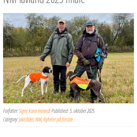
Forfatter:
Signe Karin Hotvedt
Published:
5. oktober 2025
Category:
Jaktrådet
,
NM
,
Nyheter på forside