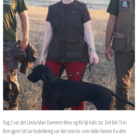
Dag 2 var det Linda Mari Dammen Moe og KV Ajt Kalis tur. Det ble Trés
Bon igjen! Litt lav hodeføring var det eneste som skilte henne fra den