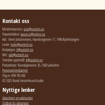
Kontakt oss
Medlemsservice:
post@vorsteh.no
Prøvekritikker:
karun-jo@online.no
Adr.: Irene Johannessen, Haneborgveien 17, 1940 Bjørkelangen
Leder:
leder@vorsteh.no
Redaksjon:
it@vorsteh.no
NVC:
jakt@vorsteh.no
Tekniske spørsmål:
it@vorsteh.no
Postadresse: Kureskjærveien 35, 1560 Larkollen
Personvernerklæring
Org.nr: 894 765 402
© 2025 Norsk Vorstehhund klubb
Nyttige lenker
Valpelister og avlshunder
Ordbok for jaktprøver