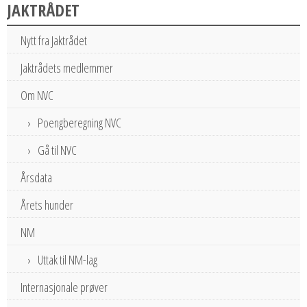
JAKTRÅDET
Nytt fra Jaktrådet
Jaktrådets medlemmer
Om NVC
Poengberegning NVC
Gå til NVC
Årsdata
Årets hunder
NM
Uttak til NM-lag
Internasjonale prøver