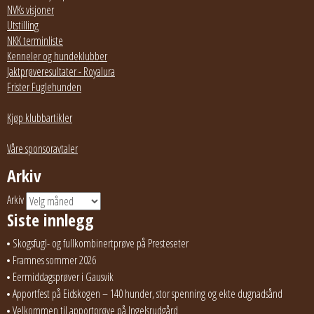
NVKs visjoner
Utstilling
NKK terminliste
Kenneler og hundeklubber
Jaktprøveresultater - Royalura
Frister Fuglehunden
Kjøp klubbartikler
Våre sponsoravtaler
Arkiv
Arkiv
Siste innlegg
Skogsfugl- og fullkombinertprøve på Presteseter
Framnes sommer 2026
Eermiddagsprøver i Gausvik
Apportfest på Eidskogen – 140 hunder, stor spenning og ekte dugnadsånd
Velkommen til apportprøve på Ingelsrudgård