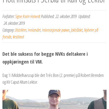
Forfatter:
Signe Karin Hotvedt
Published:
22. oktober 2019
Updated:
24. oktober 2019
Category:
Distrikter
,
Innlandet
,
Internasjonale prøver
,
Jaktrådet
,
Nyheter på
forside
,
Vestland
Det ble suksess for begge NVKs deltakere i
oppkjøringen til VM.
Dag 1 i Middelhavscup ble det Trés Bon (2. premie) på Robert Brenden
og KV Caput Altum Lektor.