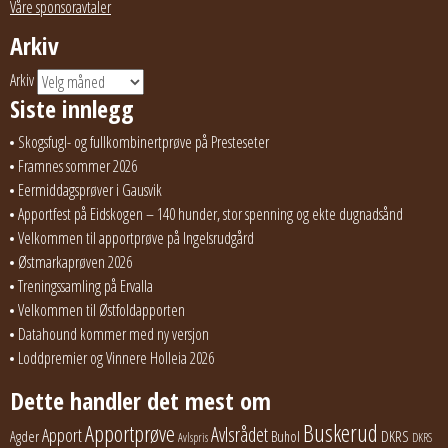
Våre sponsoravtaler
Arkiv
Arkiv
Siste innlegg
Skogsfugl- og fullkombinertprøve på Presteseter
Framnes sommer 2026
Eermiddagsprøver i Gausvik
Apportfest på Eidskogen – 140 hunder, stor spenning og ekte dugnadsånd
Velkommen til apportprøve på Ingelsrudgård
Østmarkaprøven 2026
Treningssamling på Ervalla
Velkommen til Østfoldapporten
Datahound kommer med ny versjon
Loddpremier og Vinnere Holleia 2026
Dette handler det mest om
Buskerud
Apportprøve
Avlsrådet
Apport
Buhol
DKRS
Agder
Avlspris
DKRS