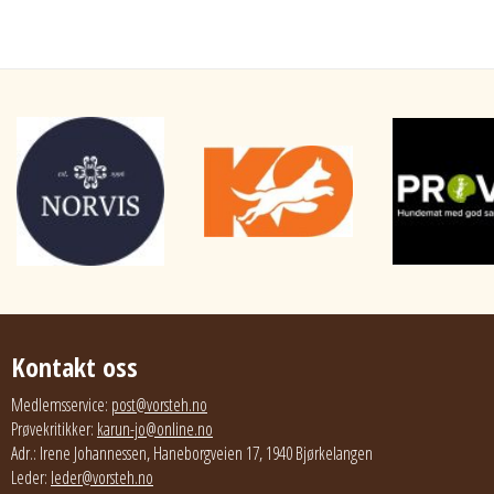
Kontakt oss
Medlemsservice:
post@vorsteh.no
Prøvekritikker:
karun-jo@online.no
Adr.: Irene Johannessen, Haneborgveien 17, 1940 Bjørkelangen
Leder:
leder@vorsteh.no