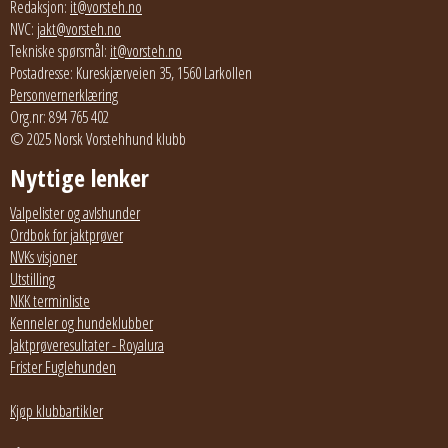
Redaksjon:
it@vorsteh.no
NVC:
jakt@vorsteh.no
Tekniske spørsmål:
it@vorsteh.no
Postadresse: Kureskjærveien 35, 1560 Larkollen
Personvernerklæring
Org.nr: 894 765 402
© 2025 Norsk Vorstehhund klubb
Nyttige lenker
Valpelister og avlshunder
Ordbok for jaktprøver
NVKs visjoner
Utstilling
NKK terminliste
Kenneler og hundeklubber
Jaktprøveresultater - Royalura
Frister Fuglehunden
Kjøp klubbartikler