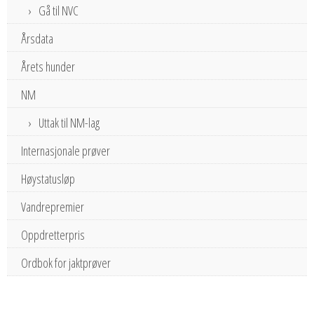
Gå til NVC
Årsdata
Årets hunder
NM
Uttak til NM-lag
Internasjonale prøver
Høystatusløp
Vandrepremier
Oppdretterpris
Ordbok for jaktprøver