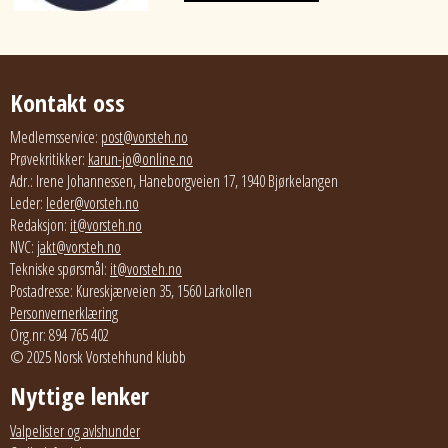
Kontakt oss
Medlemsservice:
post@vorsteh.no
Prøvekritikker:
karun-jo@online.no
Adr.: Irene Johannessen, Haneborgveien 17, 1940 Bjørkelangen
Leder:
leder@vorsteh.no
Redaksjon:
it@vorsteh.no
NVC:
jakt@vorsteh.no
Tekniske spørsmål:
it@vorsteh.no
Postadresse: Kureskjærveien 35, 1560 Larkollen
Personvernerklæring
Org.nr: 894 765 402
© 2025 Norsk Vorstehhund klubb
Nyttige lenker
Valpelister og avlshunder