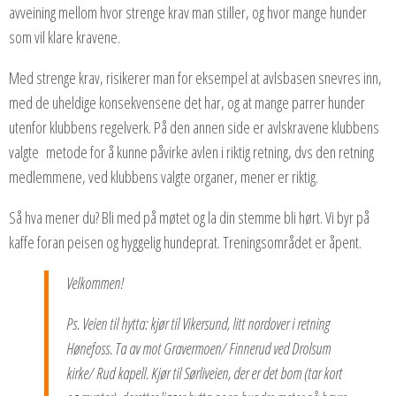
avveining mellom hvor strenge krav man stiller, og hvor mange hunder
som vil klare kravene.
Med strenge krav, risikerer man for eksempel at avlsbasen snevres inn,
med de uheldige konsekvensene det har, og at mange parrer hunder
utenfor klubbens regelverk. På den annen side er avlskravene klubbens
valgte metode for å kunne påvirke avlen i riktig retning, dvs den retning
medlemmene, ved klubbens valgte organer, mener er riktig.
Så hva mener du? Bli med på møtet og la din stemme bli hørt. Vi byr på
kaffe foran peisen og hyggelig hundeprat. Treningsområdet er åpent.
Velkommen!
Ps. Veien til hytta: kjør til Vikersund, litt nordover i retning
Hønefoss. Ta av mot Gravermoen/ Finnerud ved Drolsum
kirke/ Rud kapell. Kjør til Sørliveien, der er det bom (tar kort