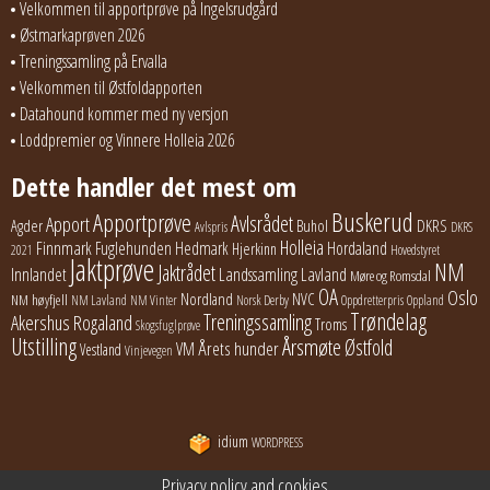
Velkommen til apportprøve på Ingelsrudgård
Østmarkaprøven 2026
Treningssamling på Ervalla
Velkommen til Østfoldapporten
Datahound kommer med ny versjon
Loddpremier og Vinnere Holleia 2026
Dette handler det mest om
Buskerud
Apportprøve
Avlsrådet
Apport
Buhol
DKRS
Agder
Avlspris
DKRS
Holleia
Finnmark
Fuglehunden
Hedmark
Hordaland
Hjerkinn
2021
Hovedstyret
Jaktprøve
NM
Jaktrådet
Lavland
Innlandet
Landssamling
Møre og Romsdal
OA
Oslo
Nordland
NVC
NM høyfjell
NM Lavland
NM Vinter
Norsk Derby
Oppdretterpris
Oppland
Trøndelag
Treningssamling
Akershus
Rogaland
Troms
Skogsfuglprøve
Utstilling
Årsmøte
Østfold
Årets hunder
VM
Vestland
Vinjevegen
idium
WORDPRESS
Privacy policy and cookies