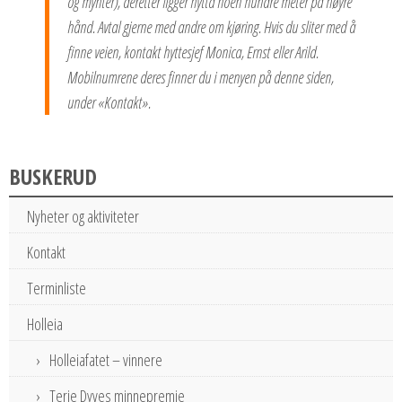
og mynter), deretter ligger hytta noen hundre meter på høyre
hånd. Avtal gjerne med andre om kjøring. Hvis du sliter med å
finne veien, kontakt hyttesjef Monica, Ernst eller Arild.
Mobilnumrene deres finner du i menyen på denne siden,
under «Kontakt».
BUSKERUD
Nyheter og aktiviteter
Kontakt
Terminliste
Holleia
Holleiafatet – vinnere
Terje Dyves minnepremie