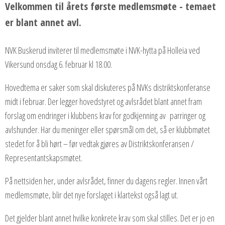
Velkommen til årets første medlemsmøte - temaet
er blant annet avl.
NVK Buskerud inviterer til medlemsmøte i NVK-hytta på Holleia ved
Vikersund onsdag 6. februar kl 18.00.
Hovedtema er saker som skal diskuteres på NVKs distriktskonferanse
midt i februar. Der legger hovedstyret og avlsrådet blant annet fram
forslag om endringer i klubbens krav for godkjenning av parringer og
avlshunder. Har du meninger eller spørsmål om det, så er klubbmøtet
stedet for å bli hørt – før vedtak gjøres av Distriktskonferansen /
Representantskapsmøtet.
På nettsiden her, under avlsrådet, finner du dagens regler. Innen vårt
medlemsmøte, blir det nye forslaget i klartekst også lagt ut.
Det gjelder blant annet hvilke konkrete krav som skal stilles. Det er jo en