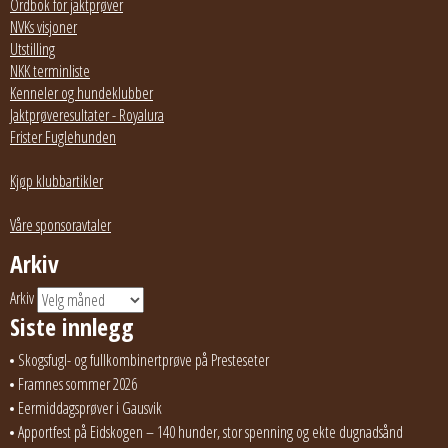
Ordbok for jaktprøver
NVKs visjoner
Utstilling
NKK terminliste
Kenneler og hundeklubber
Jaktprøveresultater - Royalura
Frister Fuglehunden
Kjøp klubbartikler
Våre sponsoravtaler
Arkiv
Arkiv
Siste innlegg
Skogsfugl- og fullkombinertprøve på Presteseter
Framnes sommer 2026
Eermiddagsprøver i Gausvik
Apportfest på Eidskogen – 140 hunder, stor spenning og ekte dugnadsånd