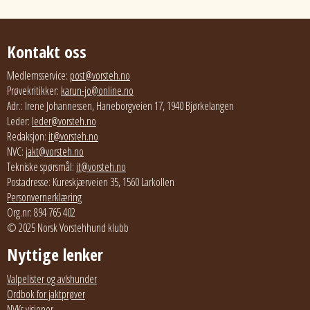
Kontakt oss
Medlemsservice:
post@vorsteh.no
Prøvekritikker:
karun-jo@online.no
Adr.: Irene Johannessen, Haneborgveien 17, 1940 Bjørkelangen
Leder:
leder@vorsteh.no
Redaksjon:
it@vorsteh.no
NVC:
jakt@vorsteh.no
Tekniske spørsmål:
it@vorsteh.no
Postadresse: Kureskjærveien 35, 1560 Larkollen
Personvernerklæring
Org.nr: 894 765 402
© 2025 Norsk Vorstehhund klubb
Nyttige lenker
Valpelister og avlshunder
Ordbok for jaktprøver
NVKs visjoner