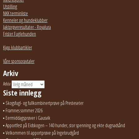
Utstilling
NKK terminliste
Kenneler og hundeklubber
Jaktprøveresultater - Royalura
Frister Fuglehunden
Kjøp klubbartikler
Våre sponsoravtaler
Arkiv
Arkiv
Siste innlegg
Skogsfugl- og fullkombinertprøve på Presteseter
Framnes sommer 2026
Eermiddagsprøver i Gausvik
Apportfest på Eidskogen – 140 hunder, stor spenning og ekte dugnadsånd
Velkommen til apportprøve på Ingelsrudgård