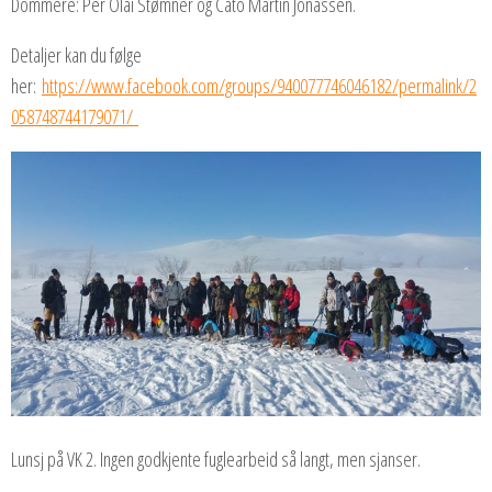
Dommere: Per Olai Stømner og Cato Martin Jonassen.
Detaljer kan du følge
her:
https://www.facebook.com/groups/940077746046182/permalink/2
058748744179071/
Lunsj på VK 2. Ingen godkjente fuglearbeid så langt, men sjanser.