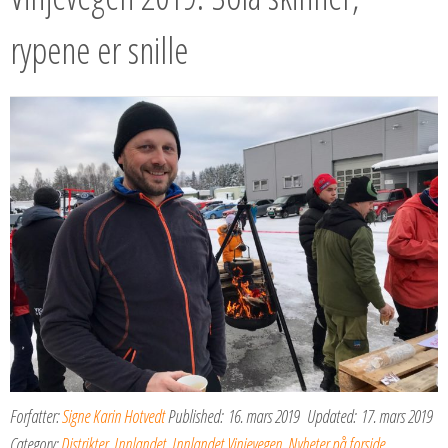
rypene er snille
Forfatter:
Signe Karin Hotvedt
Published:
16. mars 2019
Updated:
17. mars 2019
Category:
Distrikter
,
Innlandet
,
Innlandet Vinjevegen
,
Nyheter på forside