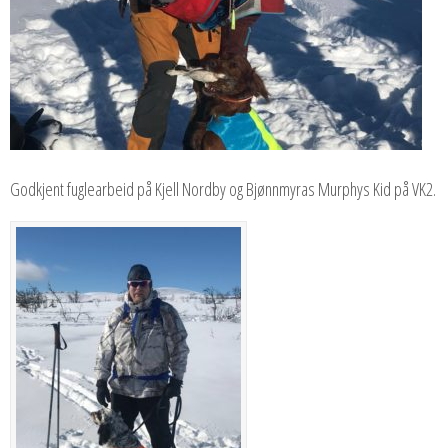
Godkjent fuglearbeid på Kjell Nordby og Bjønnmyras Murphys Kid på VK2.