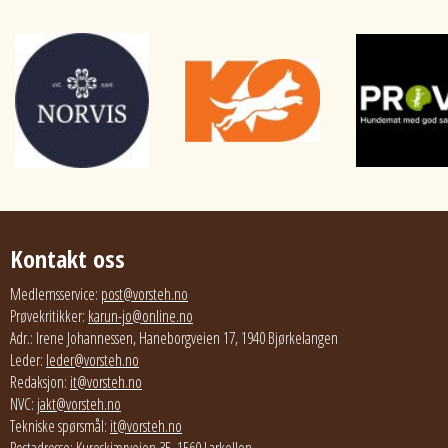
Kontakt oss
Medlemsservice:
post@vorsteh.no
Prøvekritikker:
karun-jo@online.no
Adr.: Irene Johannessen, Haneborgveien 17, 1940 Bjørkelangen
Leder:
leder@vorsteh.no
Redaksjon:
it@vorsteh.no
NVC:
jakt@vorsteh.no
Tekniske spørsmål:
it@vorsteh.no