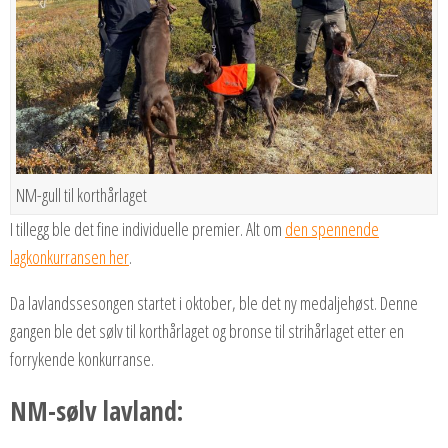
NM-gull til korthårlaget
I tillegg ble det fine individuelle premier. Alt om
den spennende
lagkonkurransen her
.
Da lavlandssesongen startet i oktober, ble det ny medaljehøst. Denne
gangen ble det sølv til korthårlaget og bronse til strihårlaget etter en
forrykende konkurranse.
NM-sølv lavland: