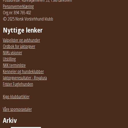
Postadresse: Kureskjærveien 35, 1560 Larkollen
Personvernerklæring
Org.nr: 894 765 402
© 2025 Norsk Vorstehhund klubb
Nyttige lenker
Valpelister og avlshunder
Ordbok for jaktprøver
NVKs visjoner
Utstilling
NKK terminliste
Kenneler og hundeklubber
Jaktprøveresultater - Royalura
Frister Fuglehunden
Kjøp klubbartikler
Våre sponsoravtaler
Arkiv