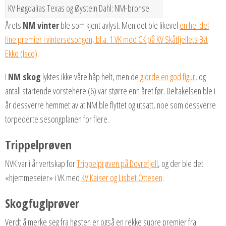
KV Høgdalias Texas og Øystein Dahl: NM-bronse
Årets
NM vinter
ble som kjent avlyst. Men det ble likevel
en hel del
fine premier i vintersesongen, bl.a. 1.VK med CK på KV Skåtfjellets Bzt
Ekko (Isco)
.
I
NM skog
lyktes ikke våre håp helt, men de
gjorde en god figur
, og
antall startende vorstehere (6) var større enn året før. Deltakelsen ble i
år dessverre hemmet av at NM ble flyttet og utsatt, noe som dessverre
torpederte sesongplanen for flere.
Trippelprøven
NVK var i år vertskap for
Trippelprøven på Dovrefjell
, og der ble det
«hjemmeseier» i VK med
KV Kaiser og Lisbet Ottesen
.
Skogfuglprøver
Verdt å merke seg fra høsten er også en rekke supre premier fra