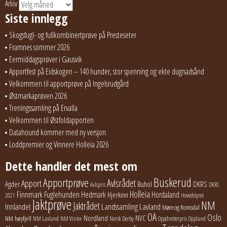
Arkiv
Siste innlegg
Skogsfugl- og fullkombinertprøve på Presteseter
Framnes sommer 2026
Eermiddagsprøver i Gausvik
Apportfest på Eidskogen – 140 hunder, stor spenning og ekte dugnadsånd
Velkommen til apportprøve på Ingelsrudgård
Østmarkaprøven 2026
Treningssamling på Ervalla
Velkommen til Østfoldapporten
Datahound kommer med ny versjon
Loddpremier og Vinnere Holleia 2026
Dette handler det mest om
Buskerud
Apportprøve
Avlsrådet
Apport
Buhol
DKRS
Agder
Avlspris
DKRS
Holleia
Finnmark
Fuglehunden
Hedmark
Hordaland
Hjerkinn
2021
Hovedstyret
Jaktprøve
NM
Jaktrådet
Lavland
Innlandet
Landssamling
Møre og Romsdal
OA
Oslo
Nordland
NVC
NM høyfjell
NM Lavland
NM Vinter
Norsk Derby
Oppdretterpris
Oppland