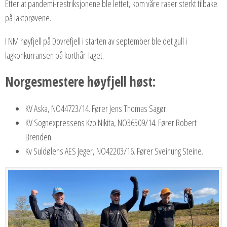
Etter at pandemi-restriksjonene ble lettet, kom våre raser sterkt tilbake
på jaktprøvene.
I NM høyfjell på Dovrefjell i starten av september ble det gull i
lagkonkurransen på korthår-laget.
Norgesmestere høyfjell høst:
KV Aska, NO44723/14. Fører Jens Thomas Sagør.
KV Sognexpressens Kzb Nikita, NO36509/14. Fører Robert
Brenden.
Kv Suldølens AES Jeger, NO42203/16. Fører Sveinung Steine.