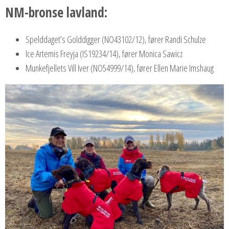
NM-bronse lavland:
Spelddaget’s Golddigger (NO43102/12), fører Randi Schulze
Ice Artemis Freyja (IS19234/14), fører Monica Sawicz
Munkefjellets Vill Iver (NO54999/14), fører Ellen Marie Imshaug