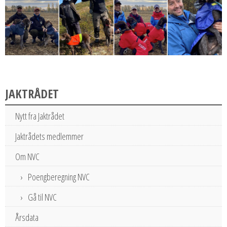
JAKTRÅDET
Nytt fra Jaktrådet
Jaktrådets medlemmer
Om NVC
Poengberegning NVC
Gå til NVC
Årsdata