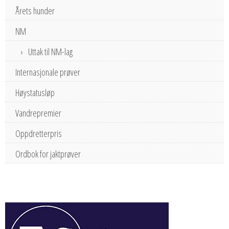
Årets hunder
NM
Uttak til NM-lag
Internasjonale prøver
Høystatusløp
Vandrepremier
Oppdretterpris
Ordbok for jaktprøver