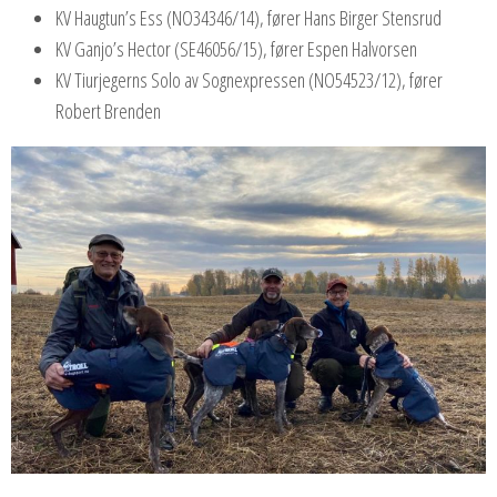
KV Haugtun’s Ess (NO34346/14), fører Hans Birger Stensrud
KV Ganjo’s Hector (SE46056/15), fører Espen Halvorsen
KV Tiurjegerns Solo av Sognexpressen (NO54523/12), fører
Robert Brenden