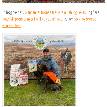
I tillegg ble det
, blant annet bronse til Øystein Dahl og Texas,
og flere
flotte VK-premieringer i kvalik og semifinaler.
Alt om
sølv- og bronse-
vinnerne her.