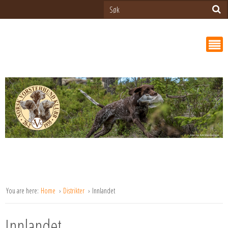
You are here:
Home
Distrikter
Innlandet
Innlandet