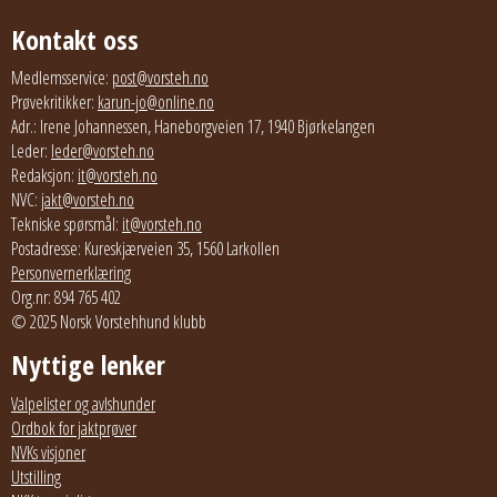
Kontakt oss
Medlemsservice:
post@vorsteh.no
Prøvekritikker:
karun-jo@online.no
Adr.: Irene Johannessen, Haneborgveien 17, 1940 Bjørkelangen
Leder:
leder@vorsteh.no
Redaksjon:
it@vorsteh.no
NVC:
jakt@vorsteh.no
Tekniske spørsmål:
it@vorsteh.no
Postadresse: Kureskjærveien 35, 1560 Larkollen
Personvernerklæring
Org.nr: 894 765 402
© 2025 Norsk Vorstehhund klubb
Nyttige lenker
Valpelister og avlshunder
Ordbok for jaktprøver
NVKs visjoner
Utstilling