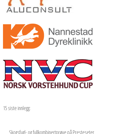
15 siste innlegg:
Skogsfugl- og fullkombinertprøve på Presteseter