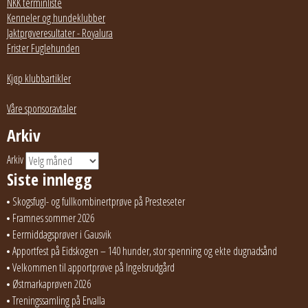
NKK terminliste
Kenneler og hundeklubber
Jaktprøveresultater - Royalura
Frister Fuglehunden
Kjøp klubbartikler
Våre sponsoravtaler
Arkiv
Arkiv
Siste innlegg
Skogsfugl- og fullkombinertprøve på Presteseter
Framnes sommer 2026
Eermiddagsprøver i Gausvik
Apportfest på Eidskogen – 140 hunder, stor spenning og ekte dugnadsånd
Velkommen til apportprøve på Ingelsrudgård
Østmarkaprøven 2026
Treningssamling på Ervalla