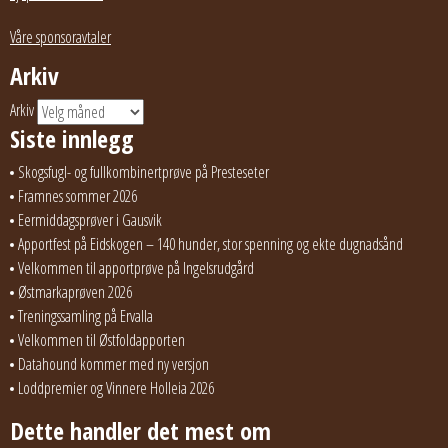
Våre sponsoravtaler
Arkiv
Arkiv
Siste innlegg
Skogsfugl- og fullkombinertprøve på Presteseter
Framnes sommer 2026
Eermiddagsprøver i Gausvik
Apportfest på Eidskogen – 140 hunder, stor spenning og ekte dugnadsånd
Velkommen til apportprøve på Ingelsrudgård
Østmarkaprøven 2026
Treningssamling på Ervalla
Velkommen til Østfoldapporten
Datahound kommer med ny versjon
Loddpremier og Vinnere Holleia 2026
Dette handler det mest om