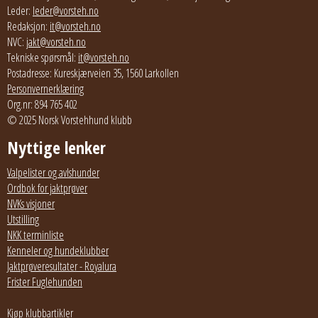
Leder:
leder@vorsteh.no
Redaksjon:
it@vorsteh.no
NVC:
jakt@vorsteh.no
Tekniske spørsmål:
it@vorsteh.no
Postadresse: Kureskjærveien 35, 1560 Larkollen
Personvernerklæring
Org.nr: 894 765 402
© 2025 Norsk Vorstehhund klubb
Nyttige lenker
Valpelister og avlshunder
Ordbok for jaktprøver
NVKs visjoner
Utstilling
NKK terminliste
Kenneler og hundeklubber
Jaktprøveresultater - Royalura
Frister Fuglehunden
Kjøp klubbartikler