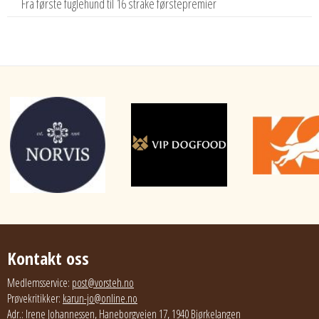
Fra første fuglehund til 16 strake førstepremier
Kontakt oss
Medlemsservice:
post@vorsteh.no
Prøvekritikker:
karun-jo@online.no
Adr.: Irene Johannessen, Haneborgveien 17, 1940 Bjørkelangen