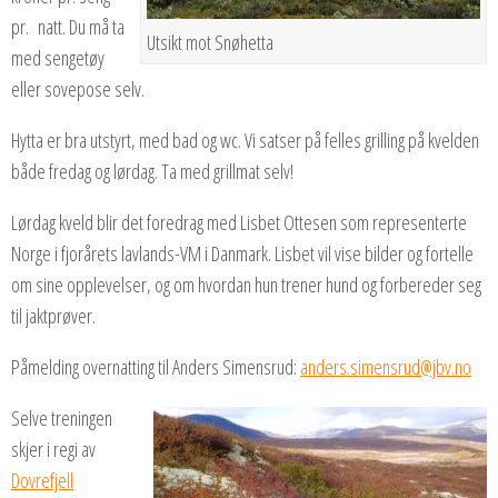
pr. natt. Du må ta
Utsikt mot Snøhetta
med sengetøy
eller sovepose selv.
Hytta er bra utstyrt, med bad og wc. Vi satser på felles grilling på kvelden
både fredag og lørdag. Ta med grillmat selv!
Lørdag kveld blir det foredrag med Lisbet Ottesen som representerte
Norge i fjorårets lavlands-VM i Danmark. Lisbet vil vise bilder og fortelle
om sine opplevelser, og om hvordan hun trener hund og forbereder seg
til jaktprøver.
Påmelding overnatting til Anders Simensrud:
anders.simensrud@jbv.no
Selve treningen
skjer i regi av
Dovrefjell