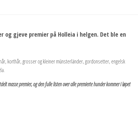
r og gjeve premier på Holleia i helgen. Det ble en
trihår, korthår, grosser og kleiner münsterländer, gordonsetter, engelsk
la.
delt masse premier, og den fulle listen over alle premierte hunder kommer i løpet