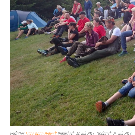
Forfatter:
Signe Karin Hotvedt
Published:
24. juli 2017
Updated:
25. juli 2017