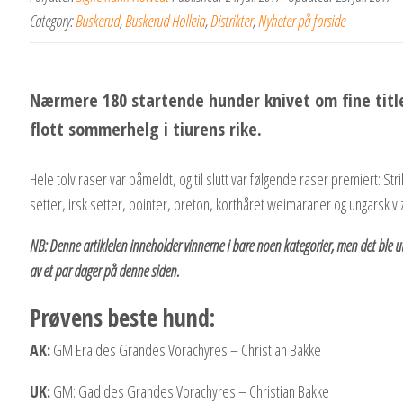
Category:
Buskerud
,
Buskerud Holleia
,
Distrikter
,
Nyheter på forside
Nærmere 180 startende hunder knivet om fine title
flott sommerhelg i tiurens rike.
Hele tolv raser var påmeldt, og til slutt var følgende raser premiert: S
setter, irsk setter, pointer, breton, korthåret weimaraner og ungarsk viz
NB: Denne artiklelen inneholder vinnerne i bare noen kategorier, men det ble ut
av et par dager på denne siden.
Prøvens beste hund:
AK:
GM Era des Grandes Vorachyres – Christian Bakke
UK:
GM: Gad des Grandes Vorachyres – Christian Bakke