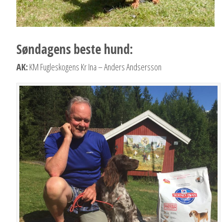
Søndagens beste hund:
AK:
KM Fugleskogens Kr Ina – Anders Andsersson