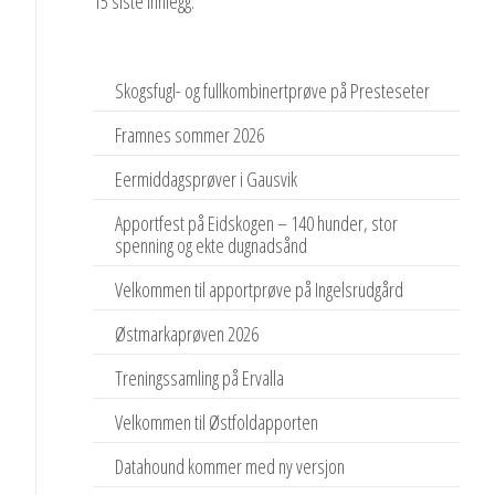
15 siste innlegg:
Skogsfugl- og fullkombinertprøve på Presteseter
Framnes sommer 2026
Eermiddagsprøver i Gausvik
Apportfest på Eidskogen – 140 hunder, stor
spenning og ekte dugnadsånd
Velkommen til apportprøve på Ingelsrudgård
Østmarkaprøven 2026
Treningssamling på Ervalla
Velkommen til Østfoldapporten
Datahound kommer med ny versjon