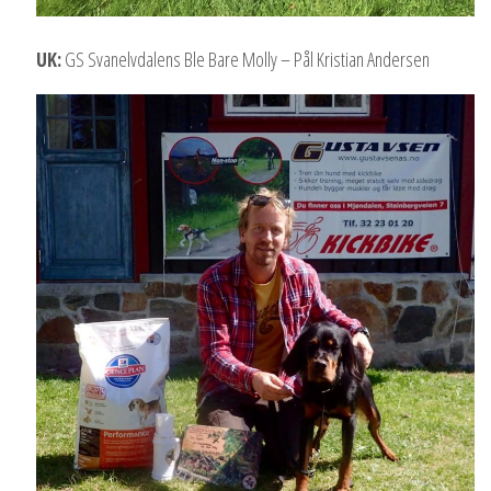
UK:
GS Svanelvdalens Ble Bare Molly – Pål Kristian Andersen