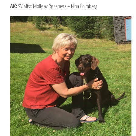
AK:
SV Miss Molly av Røssmyra – Nina Holmberg