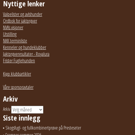
Nyttige lenker
Valpelister og avlshunder
Ordbok for jaktprøver
NVKs visjoner
Utstilling
NKK terminliste
Kenneler og hundeklubber
Jaktprøveresultater - Royalura
Frister Fuglehunden
Kjøp klubbartikler
Våre sponsoravtaler
Arkiv
Arkiv
Siste innlegg
Skogsfugl- og fullkombinertprøve på Presteseter
Framnes sommer 2026