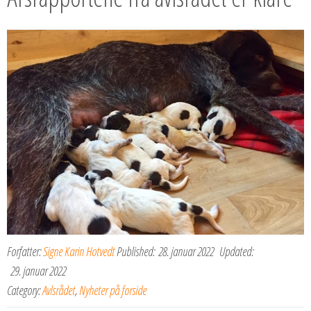
Forfatter:
Signe Karin Hotvedt
Published:
28. januar 2022
Updated:
29. januar 2022
Category:
Avlsrådet
,
Nyheter på forside