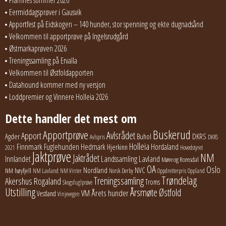
Eermiddagsprøver i Gausvik
Apportfest på Eidskogen – 140 hunder, stor spenning og ekte dugnadsånd
Velkommen til apportprøve på Ingelsrudgård
Østmarkaprøven 2026
Treningssamling på Ervalla
Velkommen til Østfoldapporten
Datahound kommer med ny versjon
Loddpremier og Vinnere Holleia 2026
Dette handler det mest om
Buskerud
Apportprøve
Avlsrådet
Apport
Buhol
DKRS
Agder
Avlspris
DKRS
Holleia
Finnmark
Fuglehunden
Hedmark
Hordaland
Hjerkinn
2021
Hovedstyret
Jaktprøve
NM
Jaktrådet
Lavland
Innlandet
Landssamling
Møre og Romsdal
OA
Oslo
Nordland
NVC
NM høyfjell
NM Lavland
NM Vinter
Norsk Derby
Oppdretterpris
Oppland
Trøndelag
Treningssamling
Akershus
Rogaland
Troms
Skogsfuglprøve
Utstilling
Årsmøte
Østfold
Årets hunder
VM
Vestland
Vinjevegen