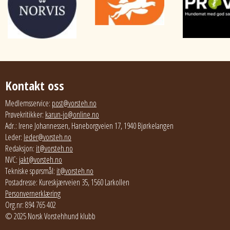
Kontakt oss
Medlemsservice:
post@vorsteh.no
Prøvekritikker:
karun-jo@online.no
Adr.: Irene Johannessen, Haneborgveien 17, 1940 Bjørkelangen
Leder:
leder@vorsteh.no
Redaksjon:
it@vorsteh.no
NVC:
jakt@vorsteh.no
Tekniske spørsmål:
it@vorsteh.no
Postadresse: Kureskjærveien 35, 1560 Larkollen
Personvernerklæring
Org.nr: 894 765 402
© 2025 Norsk Vorstehhund klubb