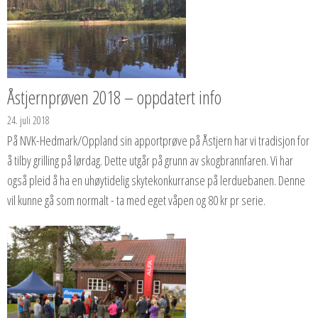
Åstjernprøven 2018 – oppdatert info
24. juli 2018
På NVK-Hedmark/Oppland sin apportprøve på Åstjern har vi tradisjon for
å tilby grilling på lørdag. Dette utgår på grunn av skogbrannfaren. Vi har
også pleid å ha en uhøytidelig skytekonkurranse på lerduebanen. Denne
vil kunne gå som normalt - ta med eget våpen og 80 kr pr serie.