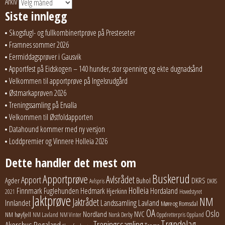
Arkiv
Siste innlegg
Skogsfugl- og fullkombinertprøve på Presteseter
Framnes sommer 2026
Eermiddagsprøver i Gausvik
Apportfest på Eidskogen – 140 hunder, stor spenning og ekte dugnadsånd
Velkommen til apportprøve på Ingelsrudgård
Østmarkaprøven 2026
Treningssamling på Ervalla
Velkommen til Østfoldapporten
Datahound kommer med ny versjon
Loddpremier og Vinnere Holleia 2026
Dette handler det mest om
Buskerud
Apportprøve
Avlsrådet
Apport
Buhol
DKRS
Agder
Avlspris
DKRS
Holleia
Finnmark
Fuglehunden
Hedmark
Hordaland
Hjerkinn
2021
Hovedstyret
Jaktprøve
NM
Jaktrådet
Lavland
Innlandet
Landssamling
Møre og Romsdal
OA
Oslo
Nordland
NVC
NM høyfjell
NM Lavland
NM Vinter
Norsk Derby
Oppdretterpris
Oppland
Trøndelag
Treningssamling
Akershus
Rogaland