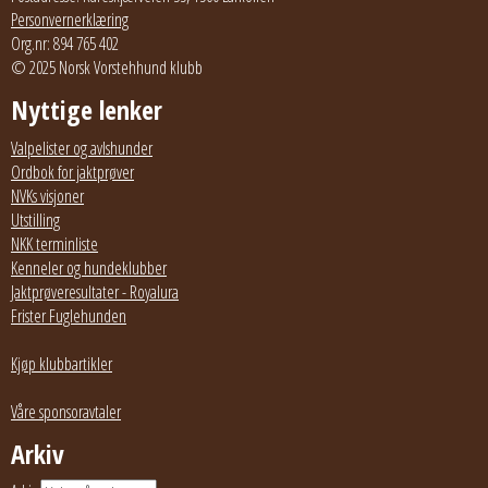
Personvernerklæring
Org.nr: 894 765 402
© 2025 Norsk Vorstehhund klubb
Nyttige lenker
Valpelister og avlshunder
Ordbok for jaktprøver
NVKs visjoner
Utstilling
NKK terminliste
Kenneler og hundeklubber
Jaktprøveresultater - Royalura
Frister Fuglehunden
Kjøp klubbartikler
Våre sponsoravtaler
Arkiv