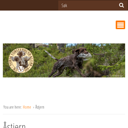
You are here:
Home
Åstjern
Åstjern