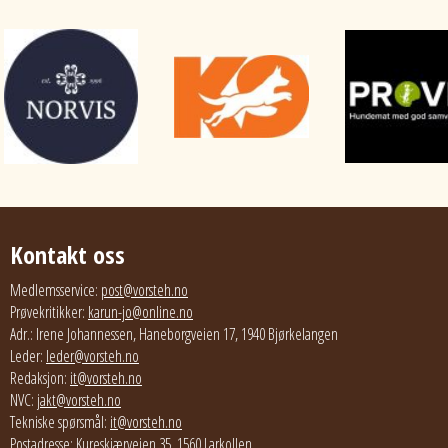
Kontakt oss
Medlemsservice:
post@vorsteh.no
Prøvekritikker:
karun-jo@online.no
Adr.: Irene Johannessen, Haneborgveien 17, 1940 Bjørkelangen
Leder:
leder@vorsteh.no
Redaksjon:
it@vorsteh.no
NVC:
jakt@vorsteh.no
Tekniske spørsmål:
it@vorsteh.no
Postadresse: Kureskjærveien 35, 1560 Larkollen