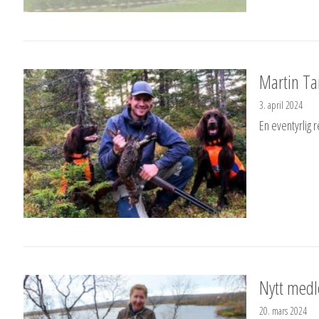
Martin Ta
3. april 2024
En eventyrlig 
Nytt medle
20. mars 2024