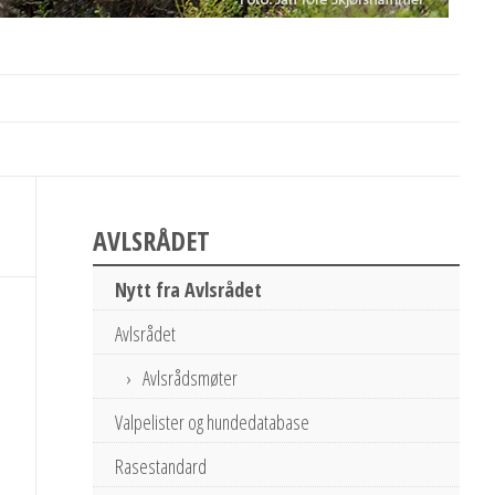
AVLSRÅDET
Nytt fra Avlsrådet
Avlsrådet
Avlsrådsmøter
Valpelister og hundedatabase
Rasestandard