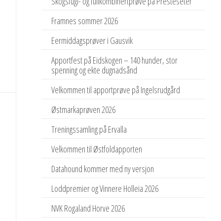
Skogsfugl- og fullkombinertprøve på Presteseter
Framnes sommer 2026
Eermiddagsprøver i Gausvik
Apportfest på Eidskogen – 140 hunder, stor
spenning og ekte dugnadsånd
Velkommen til apportprøve på Ingelsrudgård
Østmarkaprøven 2026
Treningssamling på Ervalla
Velkommen til Østfoldapporten
Datahound kommer med ny versjon
Loddpremier og Vinnere Holleia 2026
NVK Rogaland Horve 2026