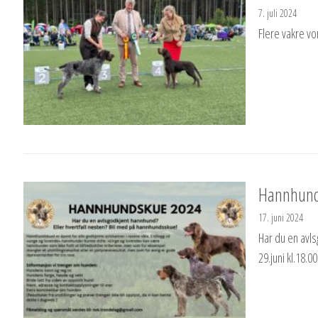
7. juli 2024
Flere vakre vo
Hannhunds
17. juni 2024
Har du en avls
29.juni kl.18.00