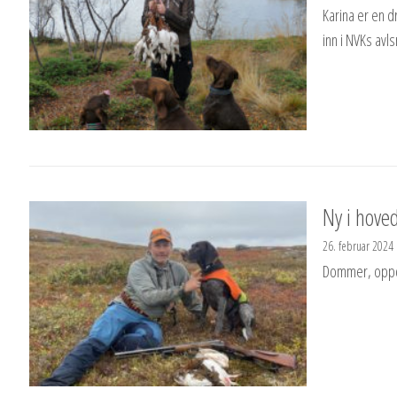
Karina er en d
inn i NVKs avls
Ny i hoved
26. februar 2024
Dommer, oppdr