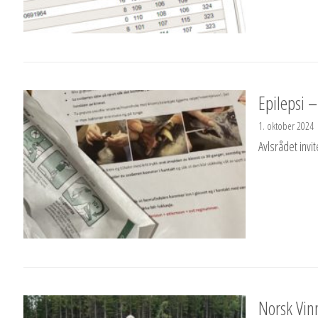
Epilepsi 
1. oktober 2024
Avlsrådet invit
Norsk Vin