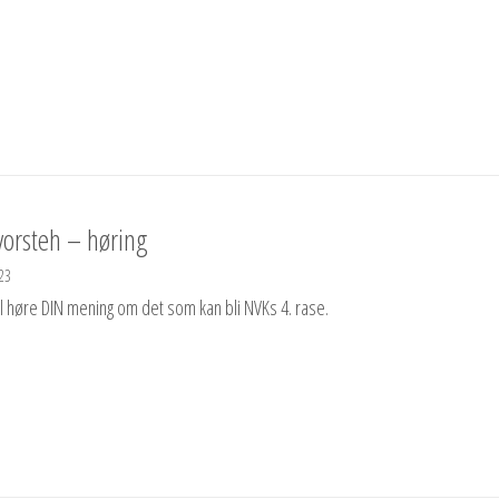
vorsteh – høring
23
l høre DIN mening om det som kan bli NVKs 4. rase.