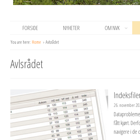
FORSIDE
NYHETER
OM NVK
You are here:
Home
Avlsrådet
Avlsrådet
Indeksfile
26. november 20
Dataproblemer
fått kjørt. Der
navigere i de