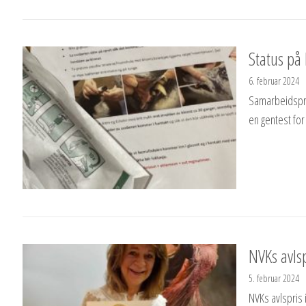
Status på 
6. februar 2024
Samarbeidspro
en gentest for
NVKs avls
5. februar 2024
NVKs avlspris 