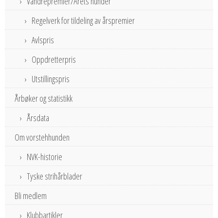
Vandrepremier/Årets hunder
Regelverk for tildeling av årspremier
Avlspris
Oppdretterpris
Utstillingspris
Årbøker og statistikk
Årsdata
Om vorstehhunden
NVK-historie
Tyske strihårblader
Bli medlem
Klubbartikler