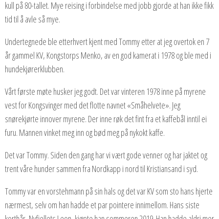
kull på 80-tallet. Mye reising i forbindelse med jobb gjorde at han ikke fikk
tid til å avle så mye.
Undertegnede ble etterhvert kjent med Tommy etter at jeg overtok en 7
år gammel KV, Kongstorps Menko, av en god kamerat i 1978 og ble med i
hundekjørerklubben.
Vårt første møte husker jeg godt. Det var vinteren 1978 inne på myrene
vest for Kongsvinger med det flotte navnet «Småhelvete». Jeg
snørekjørte innover myrene. Der inne røk det fint fra et kaffebål inntil ei
furu. Mannen vinket meg inn og bød meg på nykokt kaffe.
Det var Tommy. Siden den gang har vi vært gode venner og har jaktet og
trent våre hunder sammen fra Nordkapp i nord til Kristiansand i syd.
Tommy var en vorstehmann på sin hals og det var KV som sto hans hjerte
nærmest, selv om han hadde et par pointere innimellom. Hans siste
korthår, Nyfjellets Leon, kjøpte han sommeren 2019. Han hadde aldri mer