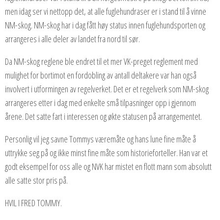
men idag ser vi nettopp det, at alle fuglehundraser er i stand til å vinne
NM-skog. NM-skog har i dag fått høy status innen fuglehundsporten og
arrangeres i a
lle deler av landet fra nord til sør.
Da NM-skog reglene ble endret til et mer VK-preget reglement med
mulighet for bortimot en fordobling av antall deltakere var han også
involvert i utformingen av regelverket. Det er et regelverk som NM-skog
arrangeres etter i dag med enkelte små tilpasninger opp i gjennom
årene. Det satte fart i interessen og økte statusen på arrangementet.
Personlig vil jeg savne Tommys væremåte og hans lune fine måte å
uttrykke seg på og ikke minst fine måte som historieforteller. Han var et
godt eksempel for oss alle og NVK har mistet en flott mann som absolutt
alle satte stor pris på.
HVIL I FRED TOMMY.