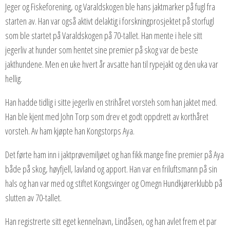
Jeger og Fiskeforening, og Varaldskogen ble hans jaktmarker på fugl fra
starten av. Han var også aktivt delaktig i forskningprosjektet på storfugl
som ble startet på Varaldskogen på 70-tallet. Han mente i hele sitt
jegerliv at hunder som hentet sine premier på skog var de beste
jakthundene. Men en uke hvert år avsatte han til rypejakt og den uka var
hellig.
Han hadde tidlig i sitte jegerliv en strihåret vorsteh som han jaktet med.
Han ble kjent med John Torp som drev et godt oppdrett av korthåret
vorsteh. Av ham kjøpte han Kongstorps Aya.
Det førte ham inn i jaktprøvemiljøet og han fikk mange fine premier på Aya
både på skog, høyfjell, lavland og apport. Han var en friluftsmann på sin
hals og han var med og stiftet Kongsvinger og Omegn Hundkjørerklubb på
slutten av 70-tallet.
Han registrerte sitt eget kennelnavn, Lindåsen, og han avlet frem et par