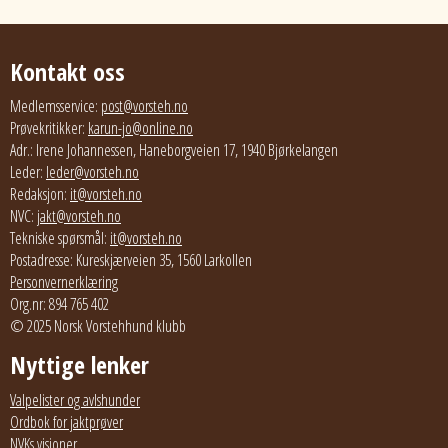
Kontakt oss
Medlemsservice:
post@vorsteh.no
Prøvekritikker:
karun-jo@online.no
Adr.: Irene Johannessen, Haneborgveien 17, 1940 Bjørkelangen
Leder:
leder@vorsteh.no
Redaksjon:
it@vorsteh.no
NVC:
jakt@vorsteh.no
Tekniske spørsmål:
it@vorsteh.no
Postadresse: Kureskjærveien 35, 1560 Larkollen
Personvernerklæring
Org.nr: 894 765 402
© 2025 Norsk Vorstehhund klubb
Nyttige lenker
Valpelister og avlshunder
Ordbok for jaktprøver
NVKs visjoner