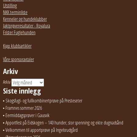
Utstilling
NKK terminliste
Kenneler og hundeklubber
Jaktprøveresultater - Royalura
Frister Fuglehunden
Kjøp klubbartikler
Våre sponsoravtaler
Arkiv
Arkiv
Siste innlegg
Skogsfugl- og fullkombinertprøve på Presteseter
Framnes sommer 2026
Eermiddagsprøver i Gausvik
Apportfest på Eidskogen – 140 hunder, stor spenning og ekte dugnadsånd
Velkommen til apportprøve på Ingelsrudgård