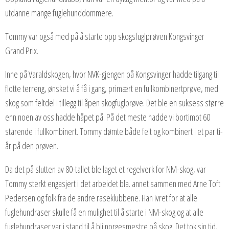
utdanne mange fuglehunddommere.
Tommy var også med på å starte opp skogsfuglprøven Kongsvinger
Grand Prix.
Inne på Varaldskogen, hvor NVK-gjengen på Kongsvinger hadde tilgang til
flotte terreng, ønsket vi å få i gang, primært en fullkombinertprøve, med
skog som feltdel i tillegg til åpen skogfuglprøve. Det ble en suksess større
enn noen av oss hadde håpet på. På det meste hadde vi bortimot 60
starende i fullkombinert. Tommy dømte både felt og kombinert i et par ti-
år på den prøven.
Da det på slutten av 80-tallet ble laget et regelverk for NM-skog, var
Tommy sterkt engasjert i det arbeidet bla. annet sammen med Arne Toft
Pedersen og folk fra de andre raseklubbene. Han ivret for at alle
fuglehundraser skulle få en mulighet til å starte i NM-skog og at alle
fuglehundraser var i stand til å bli norgesmestre på skog. Det tok sin tid,