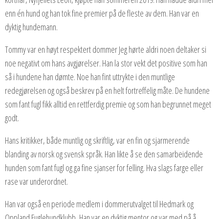
enn én hund og han tok fine premier på de fleste av dem. Han var en
dyktig hundemann.
Tommy var
en høyt respektert dommer Jeg hørte aldri noen deltaker si
noe negativt om hans avgjørelser. Han la stor vekt det positive som han
så i hundene han dømte. Noe han fint uttrykte i den muntlige
redegjørelsen og også beskrev på en helt fortreffelig måte. De hundene
som fant fugl fikk alltid en rettferdig premie og som han begrunnet meget
godt.
Hans kritikker, både muntlig og skriftlig, var en fin og sjarmerende
blanding av norsk og svensk språk. Han likte å se den samarbeidende
hunden som fant fugl og ga fine
sjanser for felling. Hva slags farge eller
rase var underordnet.
Han var også en periode medlem i dommerutvalget til Hedmark og
Oppland Fuglehundklubb, Han var en dyktig mentor og var med på å