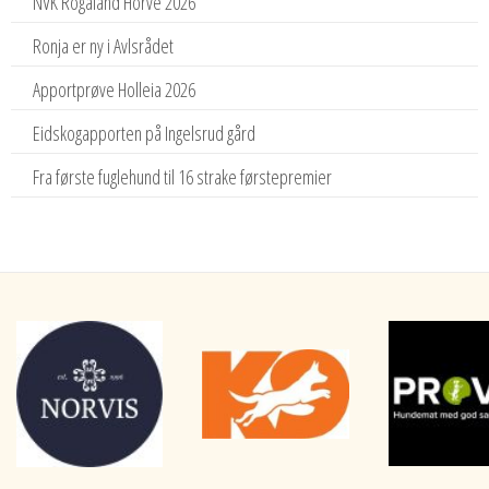
NVK Rogaland Horve 2026
Ronja er ny i Avlsrådet
Apportprøve Holleia 2026
Eidskogapporten på Ingelsrud gård
Fra første fuglehund til 16 strake førstepremier