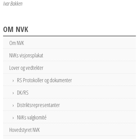
Ivar Bakken
OM NVK
Om NVK
NVKs visjonsplakat
Lover og vedtekter
RS Protokoller og dokumenter
DK/RS
Distriktsrepresentanter
NVKs valgkomité
Hovedstyret NVK