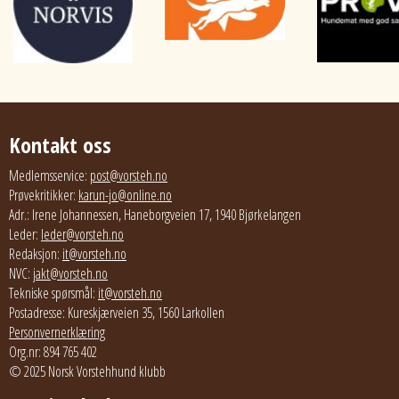
Kontakt oss
Medlemsservice:
post@vorsteh.no
Prøvekritikker:
karun-jo@online.no
Adr.: Irene Johannessen, Haneborgveien 17, 1940 Bjørkelangen
Leder:
leder@vorsteh.no
Redaksjon:
it@vorsteh.no
NVC:
jakt@vorsteh.no
Tekniske spørsmål:
it@vorsteh.no
Postadresse: Kureskjærveien 35, 1560 Larkollen
Personvernerklæring
Org.nr: 894 765 402
© 2025 Norsk Vorstehhund klubb