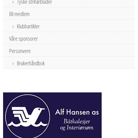
Tyske strihårblader
Bli medlem
Klubbartikler
Våre sponsorer
Personvern
Brukerhåndbok