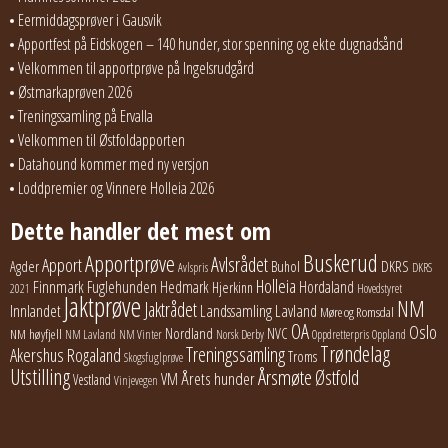
Eermiddagsprøver i Gausvik
Apportfest på Eidskogen – 140 hunder, stor spenning og ekte dugnadsånd
Velkommen til apportprøve på Ingelsrudgård
Østmarkaprøven 2026
Treningssamling på Ervalla
Velkommen til Østfoldapporten
Datahound kommer med ny versjon
Loddpremier og Vinnere Holleia 2026
Dette handler det mest om
Buskerud
Apportprøve
Avlsrådet
Apport
Buhol
DKRS
Agder
Avlspris
DKRS
Holleia
Finnmark
Fuglehunden
Hedmark
Hordaland
Hjerkinn
2021
Hovedstyret
Jaktprøve
NM
Jaktrådet
Lavland
Innlandet
Landssamling
Møre og Romsdal
OA
Oslo
Nordland
NVC
NM høyfjell
NM Lavland
NM Vinter
Norsk Derby
Oppdretterpris
Oppland
Trøndelag
Treningssamling
Akershus
Rogaland
Troms
Skogsfuglprøve
Utstilling
Årsmøte
Østfold
Årets hunder
VM
Vestland
Vinjevegen