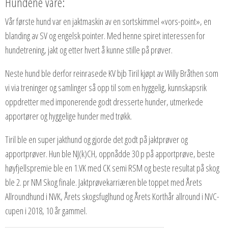
Hundene våre:
Vår første hund var en jaktmaskin av en sortskimmel «vors-point», en
blanding av SV og engelsk pointer. Med henne spiret interessen for
hundetrening, jakt og etter hvert å kunne stille på prøver.
Neste hund ble derfor reinrasede KV bjb Tiril kjøpt av Willy Bråthen som
vi via treninger og samlinger så opp til som en hyggelig, kunnskapsrik
oppdretter med imponerende godt dresserte hunder, utmerkede
apportører og hyggelige hunder med trøkk.
Tiril ble en super jakthund og gjorde det godt på jaktprøver og
apportprøver. Hun ble NJ(k)CH, oppnådde 30 p på apportprøve, beste
høyfjellspremie ble en 1.VK med CK semi RSM og beste resultat på skog
ble 2. pr NM Skog finale. Jaktprøvekarriæren ble toppet med Årets
Allroundhund i NVK, Årets skogsfuglhund og Årets Korthår allround i NVC-
cupen i 2018, 10 år gammel.