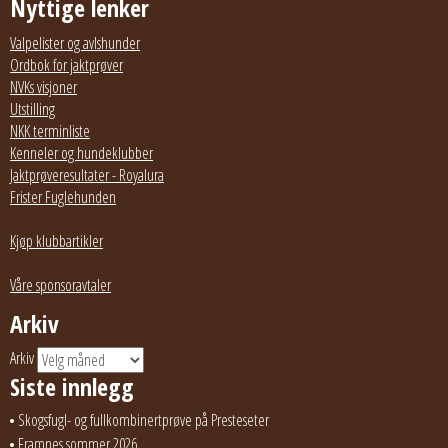
Nyttige lenker
Valpelister og avlshunder
Ordbok for jaktprøver
NVKs visjoner
Utstilling
NKK terminliste
Kenneler og hundeklubber
Jaktprøveresultater - Royalura
Frister Fuglehunden
Kjøp klubbartikler
Våre sponsoravtaler
Arkiv
Arkiv
Siste innlegg
Skogsfugl- og fullkombinertprøve på Presteseter
Framnes sommer 2026