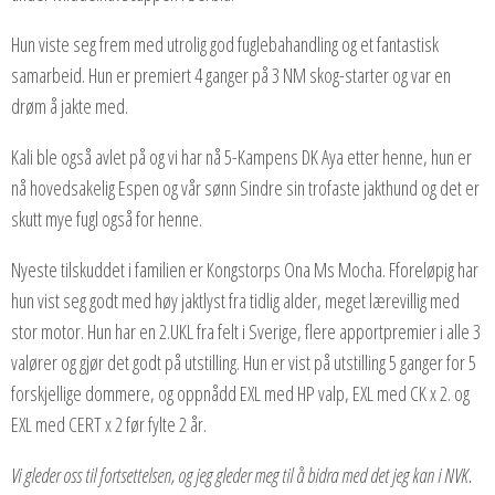
Hun viste seg frem med utrolig god fuglebahandling og et fantastisk
samarbeid. Hun er premiert 4 ganger på 3 NM skog-starter og var en
drøm å jakte med.
Kali ble også avlet på og vi har nå 5-Kampens DK Aya etter henne, hun er
nå hovedsakelig Espen og vår sønn Sindre sin trofaste jakthund og det er
skutt mye fugl også for henne.
Nyeste tilskuddet i familien er Kongstorps Ona Ms Mocha. Fforeløpig har
hun vist seg godt med høy jaktlyst fra tidlig alder, meget lærevillig med
stor motor. Hun har en 2.UKL fra felt i Sverige, flere apportpremier i alle 3
valører og gjør det godt på utstilling. Hun er vist på utstilling 5 ganger for 5
forskjellige dommere, og oppnådd EXL med HP valp, EXL med CK x 2. og
EXL med CERT x 2 før fylte 2 år.
Vi gleder oss til fortsettelsen, og jeg gleder meg til å bidra med det jeg kan i NVK.