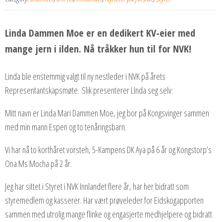
Linda Dammen Moe er en dedikert KV-eier med
mange jern i ilden. Nå tråkker hun til for NVK!
Linda ble enstemmig valgt til ny nestleder i NVK på årets
Representantskapsmøte. Slik presenterer LInda seg selv:
Mitt navn er Linda Mari Dammen Moe, jeg bor på Kongsvinger sammen
med min mann Espen og to tenåringsbarn.
Vi har nå to korthåret vorsteh, 5-Kampens DK Aya på 6 år og Kongstorp’s
Ona Ms Mocha på 2 år.
Jeg har sittet i Styret i NVK Innlandet flere år, har her bidratt som
styremedlem og kasserer. Har vært prøveleder for Eidskogapporten
sammen med utrolig mange flinke og engasjerte medhjelpere og bidratt