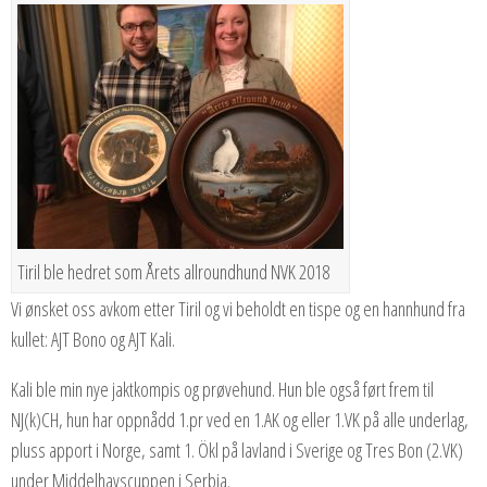
Tiril ble hedret som Årets allroundhund NVK 2018
Vi ønsket oss avkom etter Tiril og vi beholdt en tispe og en hannhund fra
kullet: AJT Bono og AJT Kali.
Kali ble min nye jaktkompis og prøvehund. Hun ble også ført frem til
NJ(k)CH, hun har oppnådd 1.pr ved en 1.AK og eller 1.VK på alle underlag,
pluss apport i Norge, samt 1. Ökl på lavland i Sverige og Tres Bon (2.VK)
under Middelhavscuppen i Serbia.