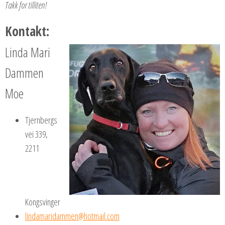
Takk for tilliten!
Kontakt:
Linda Mari
Dammen
Moe
Tjernbergs
vei 339,
2211
Kongsvinger
lindamaridammen@hotmail.com