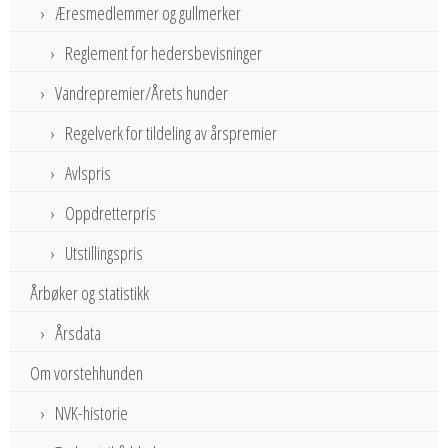
Æresmedlemmer og gullmerker
Reglement for hedersbevisninger
Vandrepremier/Årets hunder
Regelverk for tildeling av årspremier
Avlspris
Oppdretterpris
Utstillingspris
Årbøker og statistikk
Årsdata
Om vorstehhunden
NVK-historie