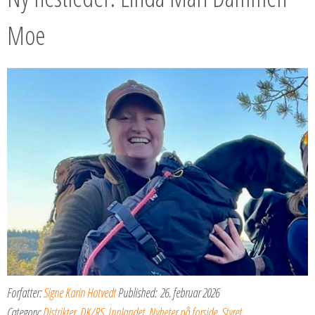
Moe
Forfatter:
Signe Karin Hotvedt
Published:
26. februar 2026
Category:
Distrikter
,
DK/RS
,
Innlandet
,
Nyheter på forside
,
Styret